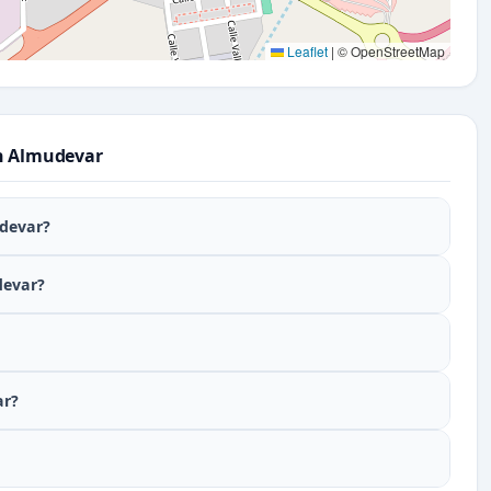
Leaflet
|
© OpenStreetMap
en Almudevar
udevar?
devar?
ar?