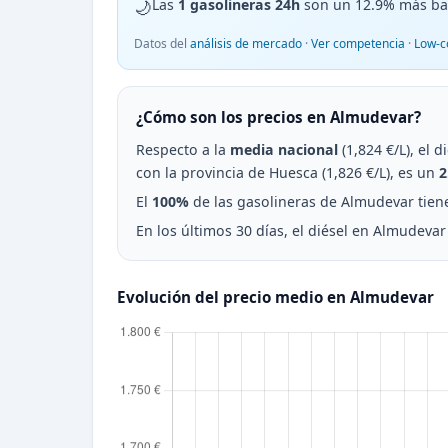
🌙
Las
1 gasolineras 24h
son un 12.9% más ba
Datos del
análisis de mercado
·
Ver competencia
·
Low-c
¿Cómo son los precios en Almudevar?
Respecto a la
media nacional
(1,824 €/L), el 
con la provincia de Huesca (1,826 €/L), es un
2
El
100%
de las gasolineras de Almudevar tiene 
En los últimos 30 días, el diésel en Almudeva
Evolución del precio medio en Almudevar