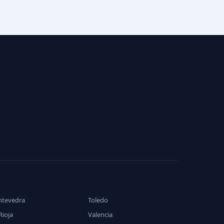
ntevedra
Toledo
Rioja
Valencia