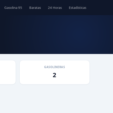
Gasolina 95
Baratas
24 Horas
Estadísticas
GASOLINERAS
2