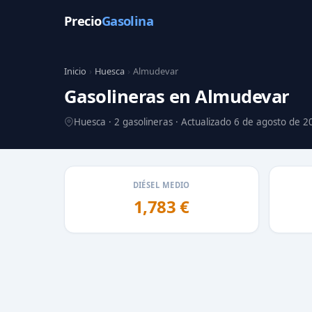
Precio
Gasolina
Inicio
›
Huesca
›
Almudevar
Gasolineras en Almudevar
Huesca · 2 gasolineras · Actualizado 6 de agosto de 2
DIÉSEL MEDIO
1,783 €