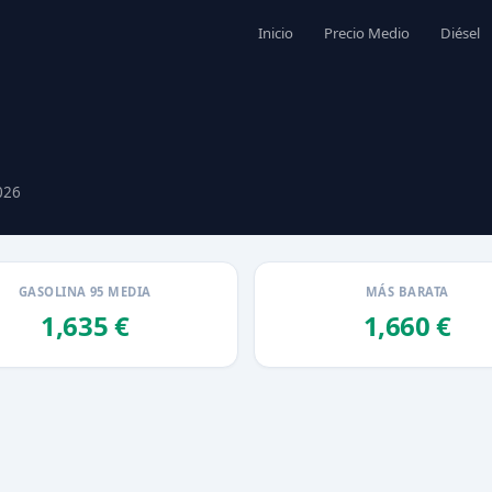
Inicio
Precio Medio
Diésel
026
GASOLINA 95 MEDIA
MÁS BARATA
1,635 €
1,660 €