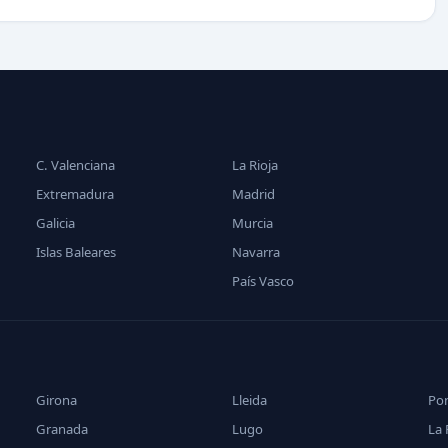
C. Valenciana
La Rioja
Extremadura
Madrid
Galicia
Murcia
Islas Baleares
Navarra
País Vasco
Girona
Lleida
Po
Granada
Lugo
La 