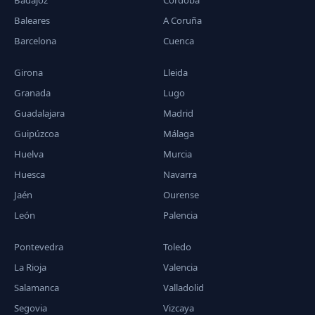
Badajoz
Córdoba
Baleares
A Coruña
Barcelona
Cuenca
Girona
Lleida
Granada
Lugo
Guadalajara
Madrid
Guipúzcoa
Málaga
Huelva
Murcia
Huesca
Navarra
Jaén
Ourense
León
Palencia
Pontevedra
Toledo
La Rioja
Valencia
Salamanca
Valladolid
Segovia
Vizcaya