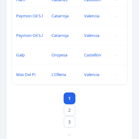
Peymon Oil S.l
Catarroja
Valencia
–
Peymon Oil S.l
Catarroja
Valencia
–
Galp
Oropesa
Castellón
–
Mas Del Pi
L'Olleria
Valencia
–
1
2
3
…