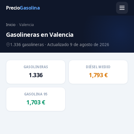
Precio
Gasolina
Inicio
›
Valencia
Gasolineras en Valencia
1.336 gasolineras · Actualizado 9 de agosto de 2026
GASOLINERAS
DIÉSEL MEDIO
1.336
1,793 €
GASOLINA 95
1,703 €