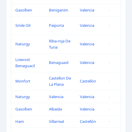
Gasolben
Beniganim
Valencia
–
Smile Oil
Paiporta
Valencia
–
Riba-roja De
Naturgy
Valencia
–
Turia
Lowcost
Benaguasil
Valencia
–
Benaguacil
Castellon De
Monfort
Castellón
–
La Plana
Naturgy
Valencia
Valencia
–
Gasolben
Albaida
Valencia
–
Ham
Villarreal
Castellón
–