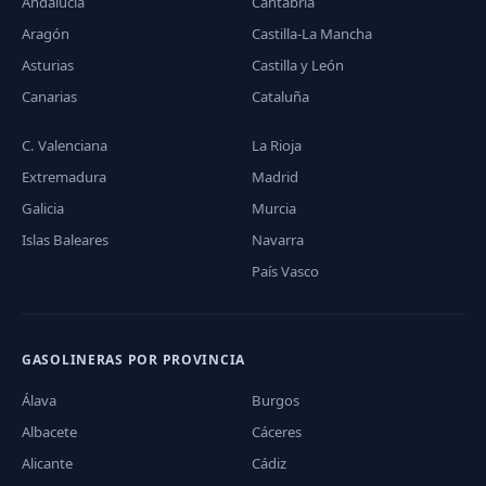
Andalucía
Cantabria
Aragón
Castilla-La Mancha
Asturias
Castilla y León
Canarias
Cataluña
C. Valenciana
La Rioja
Extremadura
Madrid
Galicia
Murcia
Islas Baleares
Navarra
País Vasco
GASOLINERAS POR PROVINCIA
Álava
Burgos
Albacete
Cáceres
Alicante
Cádiz