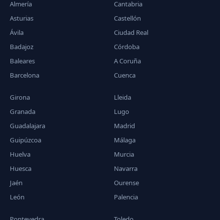
Almería
Cantabria
Asturias
Castellón
Ávila
Ciudad Real
Badajoz
Córdoba
Baleares
A Coruña
Barcelona
Cuenca
Girona
Lleida
Granada
Lugo
Guadalajara
Madrid
Guipúzcoa
Málaga
Huelva
Murcia
Huesca
Navarra
Jaén
Ourense
León
Palencia
Pontevedra
Toledo