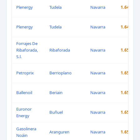
Plenergy
Tudela
Navarra
1.645 €
Plenergy
Tudela
Navarra
1.645 €
Forrajes De
Ribaforada,
Ribaforada
Navarra
1.659 €
S.l.
Petroprix
Berrioplano
Navarra
1.659 €
Ballenoil
Beriain
Navarra
1.659 €
Euronor
Buñuel
Navarra
1.659 €
Energy
Gasolinera
Aranguren
Navarra
1.659 €
Noáin