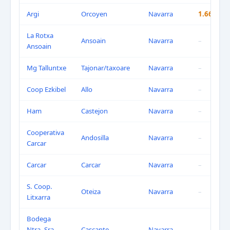
Argi
Orcoyen
Navarra
1.660 €
La Rotxa
Ansoain
Navarra
–
Ansoain
Mg Talluntxe
Tajonar/taxoare
Navarra
–
Coop Ezkibel
Allo
Navarra
–
Ham
Castejon
Navarra
–
Cooperativa
Andosilla
Navarra
–
Carcar
Carcar
Carcar
Navarra
–
S. Coop.
Oteiza
Navarra
–
Litxarra
Bodega
Ntra. Sra.
Cascante
Navarra
–