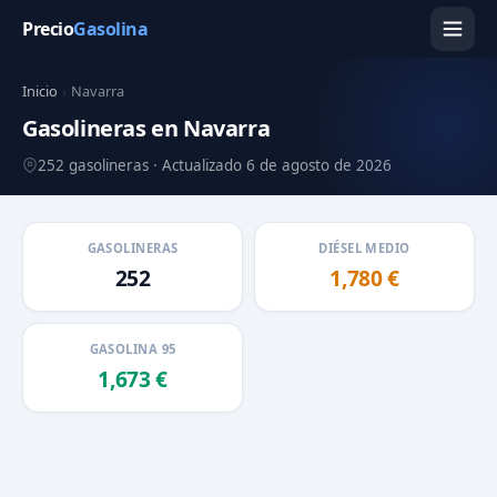
Precio
Gasolina
Inicio
›
Navarra
Gasolineras en Navarra
252 gasolineras · Actualizado 6 de agosto de 2026
GASOLINERAS
DIÉSEL MEDIO
252
1,780 €
GASOLINA 95
1,673 €