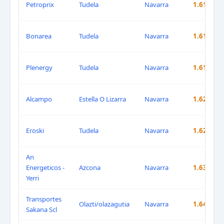
Petroprix
Tudela
Navarra
1.615 €
Bonarea
Tudela
Navarra
1.615 €
Plenergy
Tudela
Navarra
1.615 €
Alcampo
Estella O Lizarra
Navarra
1.620 €
Eroski
Tudela
Navarra
1.629 €
An
Energeticos -
Azcona
Navarra
1.632 €
Yerri
Transportes
Olazti/olazagutia
Navarra
1.640 €
Sakana Scl