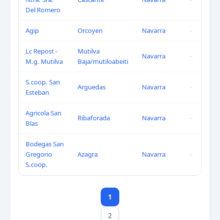
Del Romero
Agip
Orcoyen
Navarra
–
Lc Repost -
Mutilva
Navarra
–
M.g. Mutilva
Baja/mutiloabeiti
S.coop. San
Arguedas
Navarra
–
Esteban
Agricola San
Ribaforada
Navarra
–
Blas
Bodegas San
Gregorio
Azagra
Navarra
–
S.coop.
1
2