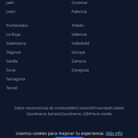
Jaén
Ourense
León
Palencia
Pontevedra
Toledo
La Rioja
Valencia
Salamanca
Valladolid
Segovia
Vizcaya
Sevilla
Zamora
Soria
Zaragoza
Tarragona
Teruel
Sobre nosotros
Guía de combustibles
Contacto
Privacidad
Cookies
Gasolineras baratas
Gasolineras 24h
Precio medio
Usamos cookies para mejorar tu experiencia.
Más info
© 2026 PreciodeGasolina.es — Datos del Ministerio de Industria,