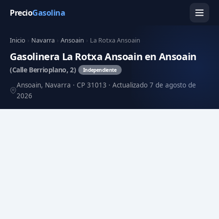
Precio
Gasolina
Inicio
›
Navarra
›
Ansoain
›
La Rotxa Ansoain
Gasolinera La Rotxa Ansoain en Ansoain
(Calle Berrioplano, 2)
Independiente
Ansoain, Navarra · CP 31013 · Actualizado 7 de agosto de
2026