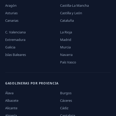
Aragón
Castilla-La Mancha
Asturias
Castilla y León
Canarias
Cataluña
C. Valenciana
La Rioja
Extremadura
Madrid
Galicia
Murcia
Islas Baleares
Navarra
País Vasco
GASOLINERAS POR PROVINCIA
Álava
Burgos
Albacete
Cáceres
Alicante
Cádiz
Almería
Cantabria