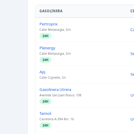
GASOLINERA
C
Pertroprix
C
Calle Metalurgia, S/n
24H
Plenergy
Se
Calle Metalurgia, S/n
24H
Apj
Se
Calle Cojinete, Sn
Gasolinera Utrera
U
Avenida San Juan Bosco, 108
24H
Tamoil
U
Carretera A-394 Km. 16
24H