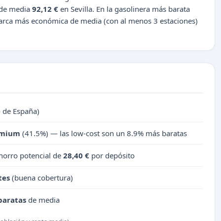
a de media
92,12 €
en Sevilla. En la gasolinera más barata
marca más económica de media (con al menos 3 estaciones)
o de España)
emium
(41.5%) — las low-cost son un 8.9% más baratas
horro potencial de
28,40 €
por depósito
tes
(buena cobertura)
baratas
de media