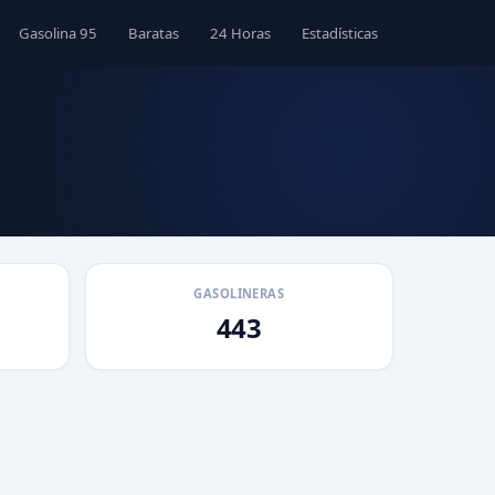
Gasolina 95
Baratas
24 Horas
Estadísticas
GASOLINERAS
443