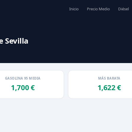
Inicio
Precio Medio
Diésel
e Sevilla
GASOLINA 95 MEDIA
MÁS BARATA
1,700 €
1,622 €