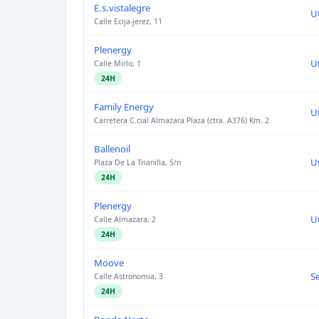
E.s.vistalegre
U
Calle Ecija-jerez, 11
Plenergy
U
Calle Mirlo, 1
24H
Family Energy
U
Carretera C.cial Almazara Plaza (ctra. A376) Km. 2
Ballenoil
U
Plaza De La Trianilla, S/n
24H
Plenergy
U
Calle Almazara, 2
24H
Moove
Se
Calle Astronomia, 3
24H