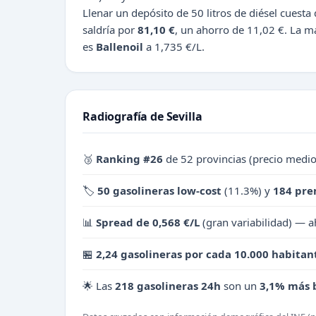
Llenar un depósito de 50 litros de diésel cuest
saldría por
81,10 €
, un ahorro de 11,02 €. La 
es
Ballenoil
a 1,735 €/L.
Radiografía de Sevilla
🥉
Ranking #26
de 52 provincias (precio medi
🏷️
50 gasolineras low-cost
(11.3%) y
184 pr
📊
Spread de 0,568 €/L
(gran variabilidad) — a
🏪
2,24 gasolineras por cada 10.000 habitan
🌟 Las
218 gasolineras 24h
son un
3,1% más 