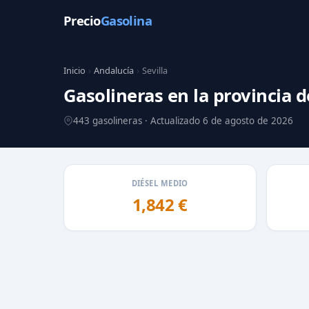
Precio
Gasolina
Inicio
›
Andalucía
›
Sevilla
Gasolineras en la provincia d
443 gasolineras · Actualizado 6 de agosto de 2026
DIÉSEL MEDIO
1,842 €