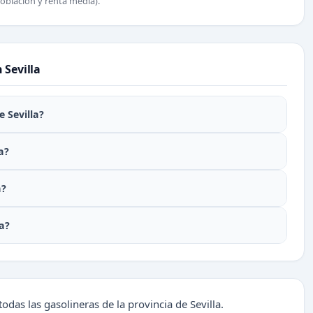
oblación y renta media).
 Sevilla
 Sevilla?
a?
a?
a?
odas las gasolineras de la provincia de Sevilla.