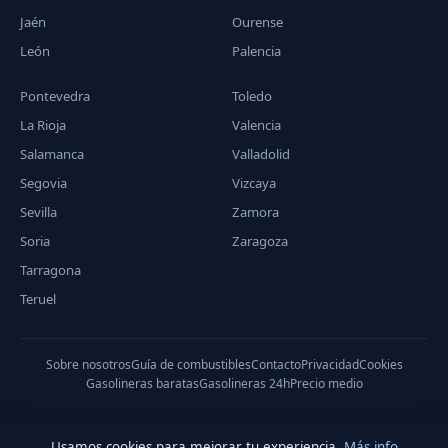
Jaén
Ourense
León
Palencia
Pontevedra
Toledo
La Rioja
Valencia
Salamanca
Valladolid
Segovia
Vizcaya
Sevilla
Zamora
Soria
Zaragoza
Tarragona
Teruel
Sobre nosotros
Guía de combustibles
Contacto
Privacidad
Cookies
Gasolineras baratas
Gasolineras 24h
Precio medio
Usamos cookies para mejorar tu experiencia.
Más info