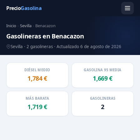
Precio
Gasolina
Inicio
›
Sevilla
›
Benacazon
Gasolineras en Benacazon
Sevilla · 2 gasolineras · Actualizado 6 de agosto de 2026
DIÉSEL MEDIO
GASOLINA 95 MEDIA
1,784 €
1,669 €
MÁS BARATA
GASOLINERAS
1,719 €
2