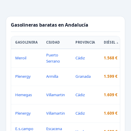
Gasolineras baratas en Andalucía
GASOLINERA
CIUDAD
PROVINCIA
DIÉSEL
G.
Puerto
1
Meroil
Cádiz
1.568 €
Serrano
€
1
Plenergy
Armilla
Granada
1.599 €
€
1
Hemegas
Villamartin
Cádiz
1.609 €
€
1
Plenergy
Villamartin
Cádiz
1.609 €
€
E.s.campo
Escacena
1