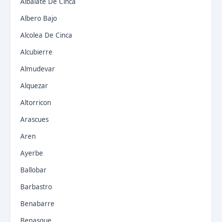
Albalate De Cinca
Albero Bajo
Alcolea De Cinca
Alcubierre
Almudevar
Alquezar
Altorricon
Arascues
Aren
Ayerbe
Ballobar
Barbastro
Benabarre
Benasque