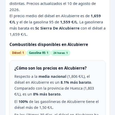
distintas. Precios actualizados el 10 de agosto de
2026.
El precio medio del diésel en Alcubierre es de
1,659
€/L
y el de la gasolina 95 de
1,559 €/L
. La gasolinera
más barata es
Sc Sierra De Alcubierre
con el diésel a
1,659 €/L.
Combustibles disponibles en Alcubierre
Diésel: 1
Gasolina 95: 1
24 horas: 1
¿Cómo son los precios en Alcubierre?
Respecto a la
media nacional
(1,806 €/L), el
diésel en Alcubierre es un
8.1% más barato
.
Comparado con la provincia de Huesca (1,803
€/L), es un
8% más barato
.
El
100%
de las gasolineras de Alcubierre tiene el
diésel más de 1,50 €/L.
En los últimos 30 días, el diésel en Alcubierre ha