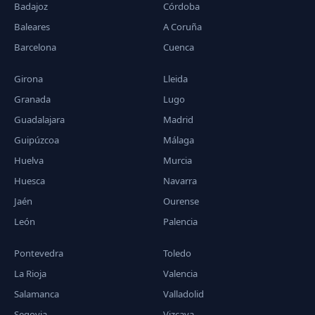
Badajoz
Córdoba
Baleares
A Coruña
Barcelona
Cuenca
Girona
Lleida
Granada
Lugo
Guadalajara
Madrid
Guipúzcoa
Málaga
Huelva
Murcia
Huesca
Navarra
Jaén
Ourense
León
Palencia
Pontevedra
Toledo
La Rioja
Valencia
Salamanca
Valladolid
Segovia
Vizcaya