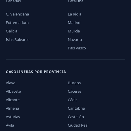
Canarias
Cataluña
C. Valenciana
La Rioja
Extremadura
Madrid
Galicia
Murcia
Islas Baleares
Navarra
País Vasco
GASOLINERAS POR PROVINCIA
Álava
Burgos
Albacete
Cáceres
Alicante
Cádiz
Almería
Cantabria
Asturias
Castellón
Ávila
Ciudad Real