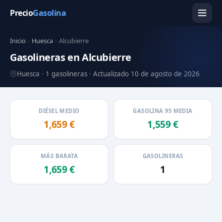
Precio
Gasolina
Inicio
›
Huesca
›
Alcubierre
Gasolineras en Alcubierre
Huesca · 1 gasolineras · Actualizado 10 de agosto de 2026
DIÉSEL MEDIO
GASOLINA 95 MEDIA
1,659 €
1,559 €
MÁS BARATA
GASOLINERAS
1,659 €
1