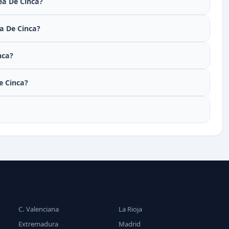
ea De Cinca?
ea De Cinca?
nca?
e Cinca?
C. Valenciana
La Rioja
Extremadura
Madrid