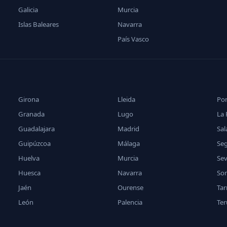
Galicia
Murcia
Islas Baleares
Navarra
País Vasco
Girona
Lleida
Po
Granada
Lugo
La 
Guadalajara
Madrid
Sa
Guipúzcoa
Málaga
Se
Huelva
Murcia
Sev
Huesca
Navarra
Sor
Jaén
Ourense
Ta
León
Palencia
Ter