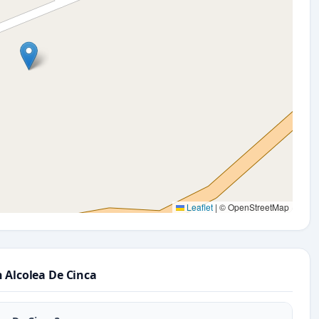
Leaflet
|
© OpenStreetMap
 Alcolea De Cinca