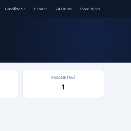
Gasolina 95
Baratas
24 Horas
Estadísticas
GASOLINERAS
1