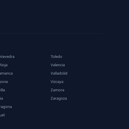
ntevedra
Toledo
Rioja
Valencia
lamanca
Valladolid
govia
Vizcaya
illa
Zamora
ia
Zaragoza
rragona
uel