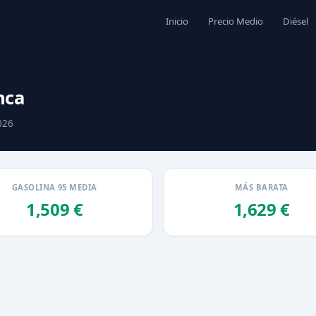
Inicio
Precio Medio
Diésel
nca
026
GASOLINA 95 MEDIA
MÁS BARATA
1,509 €
1,629 €