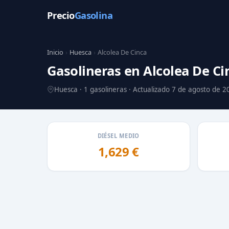
Precio
Gasolina
Inicio
›
Huesca
›
Alcolea De Cinca
Gasolineras en Alcolea De Ci
Huesca · 1 gasolineras · Actualizado 7 de agosto de 2
DIÉSEL MEDIO
1,629 €