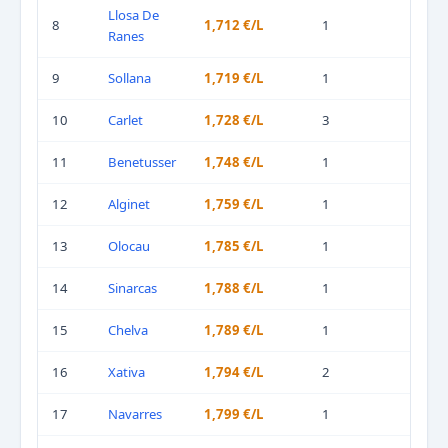
Llosa De
8
1,712 €/L
1
Ranes
9
Sollana
1,719 €/L
1
10
Carlet
1,728 €/L
3
11
Benetusser
1,748 €/L
1
12
Alginet
1,759 €/L
1
13
Olocau
1,785 €/L
1
14
Sinarcas
1,788 €/L
1
15
Chelva
1,789 €/L
1
16
Xativa
1,794 €/L
2
17
Navarres
1,799 €/L
1