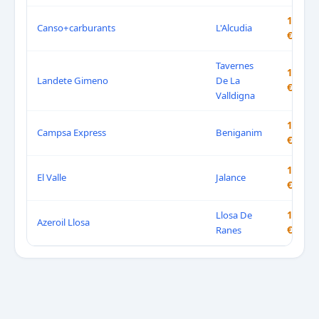
1.699
Canso+carburants
L'Alcudia
€/L
Tavernes
1.699
Landete Gimeno
De La
€/L
Valldigna
1.705
Campsa Express
Beniganim
€/L
1.709
El Valle
Jalance
€/L
Llosa De
1.712
Azeroil Llosa
Ranes
€/L