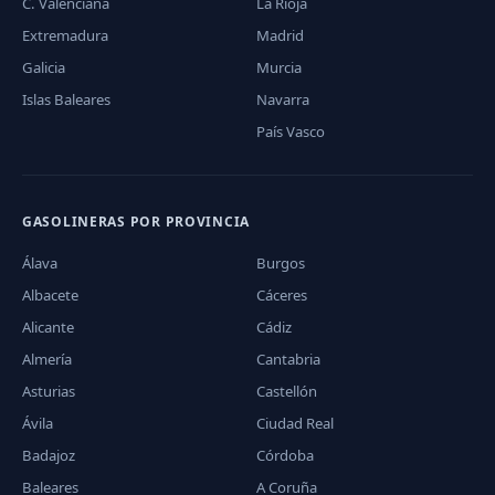
C. Valenciana
La Rioja
Extremadura
Madrid
Galicia
Murcia
Islas Baleares
Navarra
País Vasco
GASOLINERAS POR PROVINCIA
Álava
Burgos
Albacete
Cáceres
Alicante
Cádiz
Almería
Cantabria
Asturias
Castellón
Ávila
Ciudad Real
Badajoz
Córdoba
Baleares
A Coruña