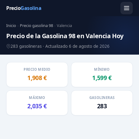
Precio
Gasolina
Inicio
›
Precio gasolina 98
›
Valencia
Precio de la Gasolina 98 en Valencia Hoy
283 gasolineras · Actualizado 6 de agosto de 2026
PRECIO MEDIO
MÍNIMO
1,908 €
1,599 €
MÁXIMO
GASOLINERAS
2,035 €
283