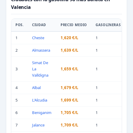
Valencia
POS.
CIUDAD
PRECIO MEDIO
GASOLINERAS
1
Cheste
1,620 €/L
1
2
Almassera
1,639 €/L
1
Simat De
3
La
1,659 €/L
1
Valldigna
4
Albal
1,679 €/L
1
5
L'Alcudia
1,699 €/L
1
6
Beniganim
1,705 €/L
1
7
Jalance
1,709 €/L
1