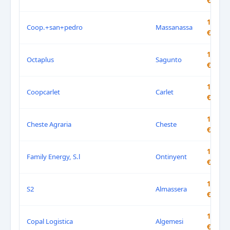
€/L
1.608
Coop.+san+pedro
Massanassa
€/L
1.615
Octaplus
Sagunto
€/L
1.619
Coopcarlet
Carlet
€/L
1.620
Cheste Agraria
Cheste
€/L
1.629
Family Energy, S.l
Ontinyent
€/L
1.639
S2
Almassera
€/L
1.639
Copal Logistica
Algemesi
€/L