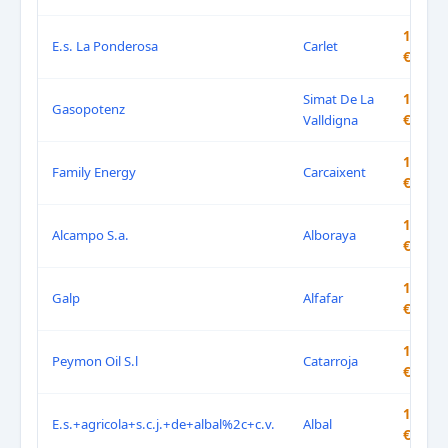
1.659
E.s. La Ponderosa
Carlet
€/L
Simat De La
1.659
Gasopotenz
Valldigna
€/L
1.659
Family Energy
Carcaixent
€/L
1.659
Alcampo S.a.
Alboraya
€/L
1.669
Galp
Alfafar
€/L
1.679
Peymon Oil S.l
Catarroja
€/L
1.679
E.s.+agricola+s.c.j.+de+albal%2c+c.v.
Albal
€/L