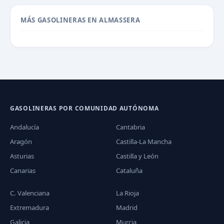
MÁS GASOLINERAS EN ALMASSERA
GASOLINERAS POR COMUNIDAD AUTÓNOMA
Andalucía
Cantabria
Aragón
Castilla-La Mancha
Asturias
Castilla y León
Canarias
Cataluña
C. Valenciana
La Rioja
Extremadura
Madrid
Galicia
Murcia