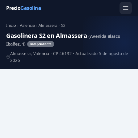
Precio
Gasolina
Inicio
›
Valencia
›
Almassera
›
S2
Gasolinera S2 en Almassera
(Avenida Blasco
Ibañez, 1)
Independiente
Almassera, Valencia · CP 46132 · Actualizado 5 de agosto de
2026