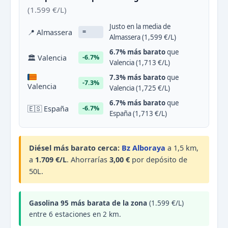
(1.599 €/L)
Justo en la media de
📍 Almassera
=
Almassera (1,599 €/L)
6.7% más barato
que
🏛 Valencia
-6.7%
Valencia (1,713 €/L)
7.3% más barato
que
-7.3%
Valencia
Valencia (1,725 €/L)
6.7% más barato
que
🇪🇸 España
-6.7%
España (1,713 €/L)
Diésel más barato cerca:
Bz Alboraya
a 1,5 km,
a
1.709 €/L
. Ahorrarías
3,00 €
por depósito de
50L.
Gasolina 95 más barata de la zona
(1.599 €/L)
entre 6 estaciones en 2 km.