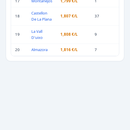
17
Montanejos
1,799 €/L
1
Castellon
18
1,807 €/L
37
De La Plana
La Vall
19
1,808 €/L
9
D'uixo
20
Almazora
1,816 €/L
7