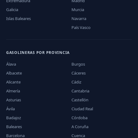
Extremadura
Madrid
Galicia
Murcia
Islas Baleares
Navarra
País Vasco
GASOLINERAS POR PROVINCIA
Álava
Burgos
Albacete
Cáceres
Alicante
Cádiz
Almería
Cantabria
Asturias
Castellón
Ávila
Ciudad Real
Badajoz
Córdoba
Baleares
A Coruña
Barcelona
Cuenca