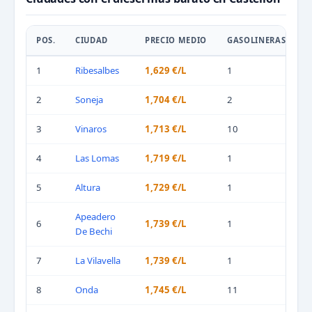
POS.
CIUDAD
PRECIO MEDIO
GASOLINERAS
1
Ribesalbes
1,629 €/L
1
2
Soneja
1,704 €/L
2
3
Vinaros
1,713 €/L
10
4
Las Lomas
1,719 €/L
1
5
Altura
1,729 €/L
1
Apeadero
6
1,739 €/L
1
De Bechi
7
La Vilavella
1,739 €/L
1
8
Onda
1,745 €/L
11