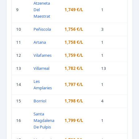
Atzeneta
9
Del
1,749 €/L
1
Maestrat
10
Peñiscola
1,756 €/L
3
11
Artana
1,758 €/L
1
12
Vilafames
1,759 €/L
1
13
Villarreal
1,782 €/L
13
Les
14
1,797 €/L
1
Amplaries
15
Borriol
1,798 €/L
4
Santa
16
Magdalena
1,799 €/L
1
De Pulpis