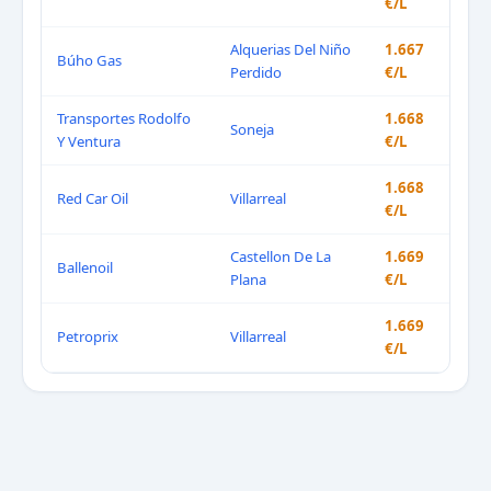
€/L
Alquerias Del Niño
1.667
Búho Gas
Perdido
€/L
Transportes Rodolfo
1.668
Soneja
Y Ventura
€/L
1.668
Red Car Oil
Villarreal
€/L
Castellon De La
1.669
Ballenoil
Plana
€/L
1.669
Petroprix
Villarreal
€/L