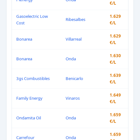
€/L
Gasoelectric Low
1.629
Ribesalbes
Cost
€/L
1.629
Bonarea
Villarreal
€/L
1.630
Bonarea
Onda
€/L
1.639
3gs Combustibles
Benicarlo
€/L
1.649
Family Energy
Vinaros
€/L
1.659
Ondamita Oil
Onda
€/L
1.659
Carrefour
Onda