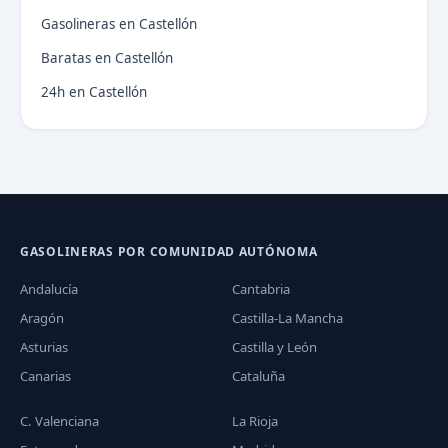
Gasolineras en Castellón
Baratas en Castellón
24h en Castellón
GASOLINERAS POR COMUNIDAD AUTÓNOMA
Andalucía
Cantabria
Aragón
Castilla-La Mancha
Asturias
Castilla y León
Canarias
Cataluña
C. Valenciana
La Rioja