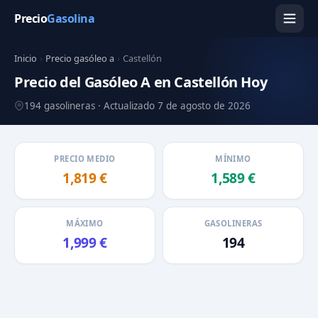
Precio
Gasolina
Inicio
›
Precio gasóleo a
›
Castellón
Precio del Gasóleo A en Castellón Hoy
194 gasolineras · Actualizado 7 de agosto de 2026
PRECIO MEDIO
MÍNIMO
1,819 €
1,589 €
MÁXIMO
GASOLINERAS
1,999 €
194