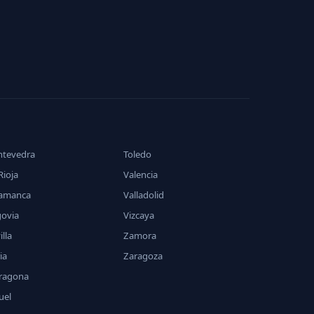
ntevedra
Toledo
Rioja
Valencia
lamanca
Valladolid
govia
Vizcaya
illa
Zamora
ia
Zaragoza
rragona
uel