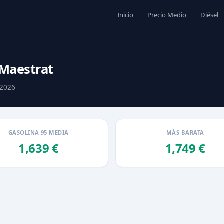
Inicio
Precio Medio
Diésel
 Maestrat
 2026
GASOLINA 95 MEDIA
MÁS BARATA
1,639 €
1,749 €