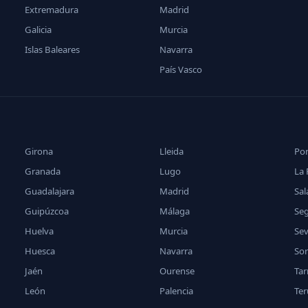
Extremadura
Madrid
Galicia
Murcia
Islas Baleares
Navarra
País Vasco
Girona
Lleida
Po
Granada
Lugo
La 
Guadalajara
Madrid
Sa
Guipúzcoa
Málaga
Se
Huelva
Murcia
Sev
Huesca
Navarra
Sor
Jaén
Ourense
Ta
León
Palencia
Ter