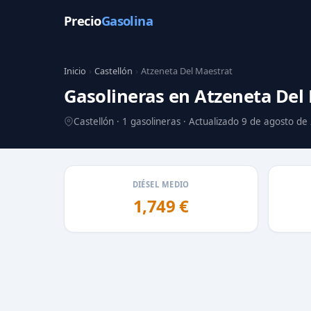
Precio
Gasolina
Inicio
›
Castellón
›
Atzeneta Del Maestrat
Gasolineras en Atzeneta Del
Castellón · 1 gasolineras · Actualizado 9 de agosto de
DIÉSEL MEDIO
1,749 €