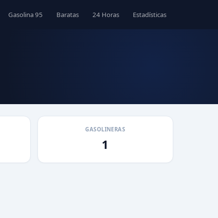
Gasolina 95
Baratas
24 Horas
Estadísticas
GASOLINERAS
1