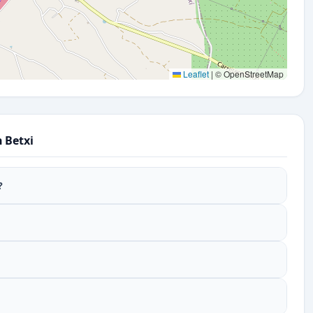
Leaflet
|
© OpenStreetMap
 Betxi
?