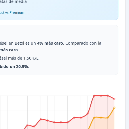
atas de media
ost vs Premium
iésel en Betxi es un
4% más caro
. Comparado con la
más caro
.
ésel más de 1,50 €/L.
bido un 20.9%
.