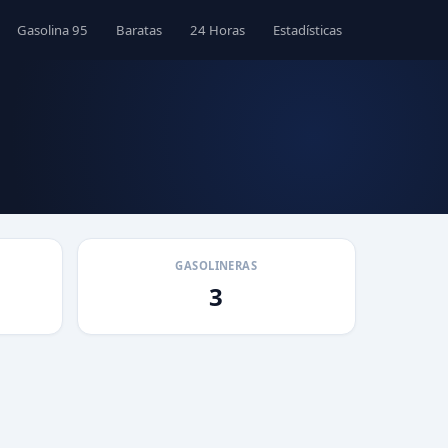
Gasolina 95
Baratas
24 Horas
Estadísticas
GASOLINERAS
3