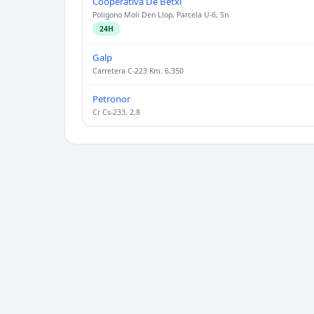
Cooperativa De Betxí
Poligono Moli Den Llop, Parcela U-6, Sn
24H
Galp
Carretera C-223 Km. 6,350
Petronor
Cr Cs-233, 2,8