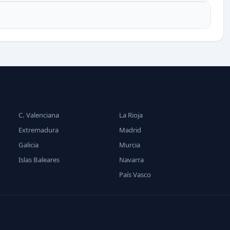
C. Valenciana
La Rioja
Extremadura
Madrid
Galicia
Murcia
Islas Baleares
Navarra
País Vasco