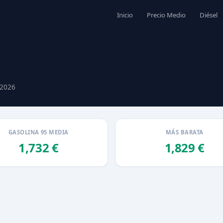
Inicio
Precio Medio
Diésel
 2026
GASOLINA 95 MEDIA
MÁS BARATA
1,732 €
1,829 €