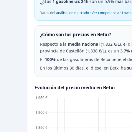
🌙
Las
1 gasolineras 24h
son un 5.9% más bar
Datos del
análisis de mercado
·
Ver competencia
·
Low-c
¿Cómo son los precios en Betxi?
Respecto a la
media nacional
(1,832 €/L), el d
provincia de Castellón (1,838 €/L), es un
3.7% 
El
100%
de las gasolineras de Betxi tiene el di
En los últimos 30 días, el diésel en Betxi ha
su
Evolución del precio medio en Betxi