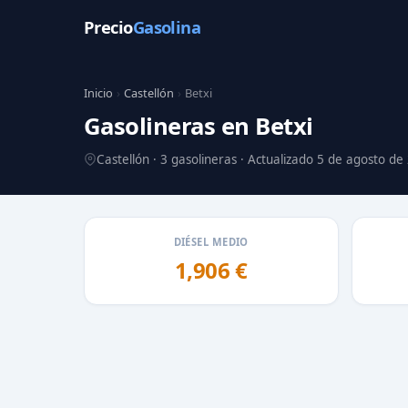
Precio
Gasolina
Inicio
›
Castellón
›
Betxi
Gasolineras en Betxi
Castellón · 3 gasolineras · Actualizado 5 de agosto de
DIÉSEL MEDIO
1,906 €