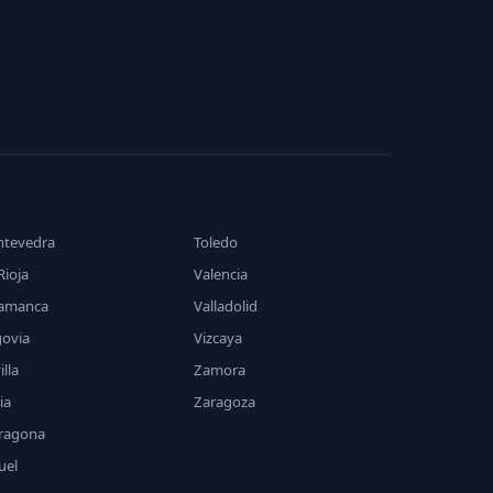
ntevedra
Toledo
Rioja
Valencia
lamanca
Valladolid
govia
Vizcaya
illa
Zamora
ia
Zaragoza
rragona
uel