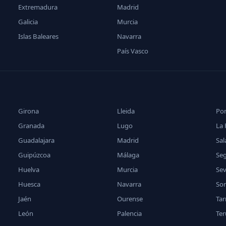
Extremadura
Madrid
Galicia
Murcia
Islas Baleares
Navarra
País Vasco
Girona
Lleida
Po
Granada
Lugo
La 
Guadalajara
Madrid
Sa
Guipúzcoa
Málaga
Se
Huelva
Murcia
Sev
Huesca
Navarra
Sor
Jaén
Ourense
Ta
León
Palencia
Ter