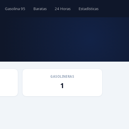
Gasolina 95
Baratas
24 Horas
Estadísticas
GASOLINERAS
1