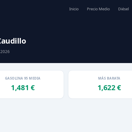
Inicio
Precio Medio
Diésel
audillo
e 2026
GASOLINA 95 MEDIA
MÁS BARATA
1,481 €
1,622 €