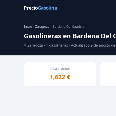
Precio
Gasolina
Inicio
›
Zaragoza
›
Bardena Del Caudillo
Gasolineras en Bardena Del C
Zaragoza · 1 gasolineras · Actualizado 9 de agosto d
DIÉSEL MEDIO
1,622 €