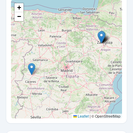
+
−
Leaflet
|
© OpenStreetMap