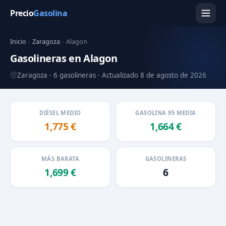
Precio
Gasolina
Inicio
›
Zaragoza
›
Alagon
Gasolineras en Alagon
Zaragoza · 6 gasolineras · Actualizado 8 de agosto de 2026
DIÉSEL MEDIO
GASOLINA 95 MEDIA
1,775 €
1,664 €
MÁS BARATA
GASOLINERAS
1,699 €
6