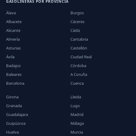
GASOLINERAS POR PROVINCIA
Álava
Burgos
Albacete
Cáceres
Alicante
Cádiz
Almería
Cantabria
Asturias
Castellón
Ávila
Ciudad Real
Badajoz
Córdoba
Baleares
A Coruña
Barcelona
Cuenca
Girona
Lleida
Granada
Lugo
Guadalajara
Madrid
Guipúzcoa
Málaga
Huelva
Murcia