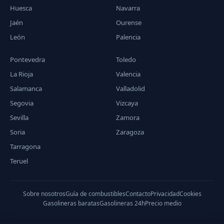
Huesca
Navarra
Jaén
Ourense
León
Palencia
Pontevedra
Toledo
La Rioja
Valencia
Salamanca
Valladolid
Segovia
Vizcaya
Sevilla
Zamora
Soria
Zaragoza
Tarragona
Teruel
Sobre nosotros
Guía de combustibles
Contacto
Privacidad
Cookies
Gasolineras baratas
Gasolineras 24h
Precio medio