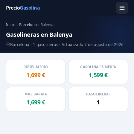
Precio
Gasolina
Inicio
›
Barcelona
›
Balenya
Gasolineras en Balenya
Barcelona · 1 gasolineras · Actualizado 7 de agosto de 2026
DIÉSEL MEDIO
GASOLINA 95 MEDIA
1,699 €
1,599 €
MÁS BARATA
GASOLINERAS
1,699 €
1