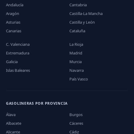
Andalucía
Cantabria
Aragón
Castilla-La Mancha
Asturias
Castilla y León
Canarias
Cataluña
C. Valenciana
La Rioja
Extremadura
Madrid
Galicia
Murcia
Islas Baleares
Navarra
País Vasco
GASOLINERAS POR PROVINCIA
Álava
Burgos
Albacete
Cáceres
Alicante
Cádiz