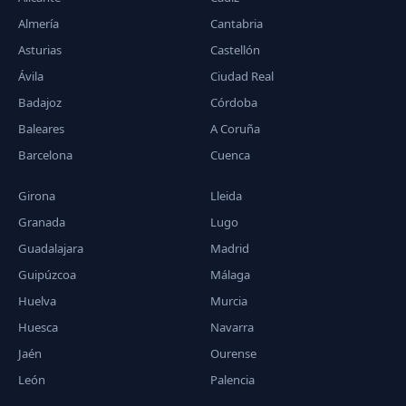
Almería
Cantabria
Asturias
Castellón
Ávila
Ciudad Real
Badajoz
Córdoba
Baleares
A Coruña
Barcelona
Cuenca
Girona
Lleida
Granada
Lugo
Guadalajara
Madrid
Guipúzcoa
Málaga
Huelva
Murcia
Huesca
Navarra
Jaén
Ourense
León
Palencia