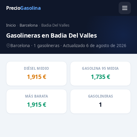
Precio
Gasolina
Inicio
›
Barcelona
›
Badia Del Valles
Gasolineras en Badia Del Valles
Barcelona · 1 gasolineras · Actualizado 6 de agosto de 2026
DIÉSEL MEDIO
GASOLINA 95 MEDIA
1,915 €
1,735 €
MÁS BARATA
GASOLINERAS
1,915 €
1