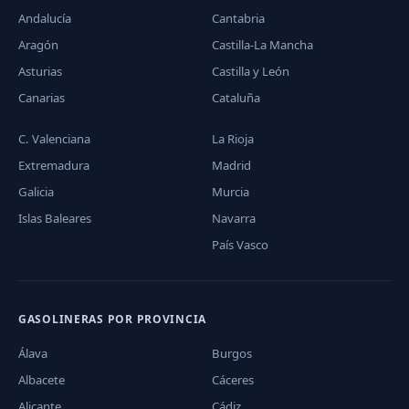
Andalucía
Cantabria
Aragón
Castilla-La Mancha
Asturias
Castilla y León
Canarias
Cataluña
C. Valenciana
La Rioja
Extremadura
Madrid
Galicia
Murcia
Islas Baleares
Navarra
País Vasco
GASOLINERAS POR PROVINCIA
Álava
Burgos
Albacete
Cáceres
Alicante
Cádiz