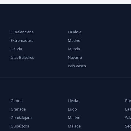
C. Valenciana
La Rioja
Extremadura
Madrid
Galicia
Murcia
Islas Baleares
Navarra
País Vasco
Girona
Lleida
Po
Granada
Lugo
La 
Guadalajara
Madrid
Sa
Guipúzcoa
Málaga
Se