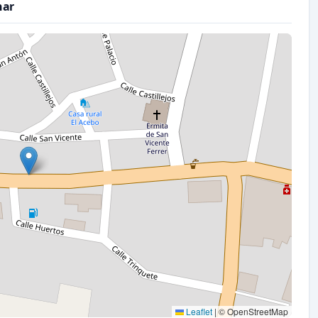
nar
Leaflet
|
© OpenStreetMap