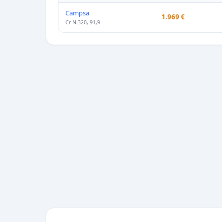
Campsa
1.969 €
Cr N-320, 91,9