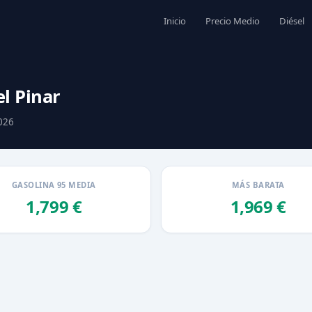
Inicio
Precio Medio
Diésel
l Pinar
2026
GASOLINA 95 MEDIA
MÁS BARATA
1,799 €
1,969 €