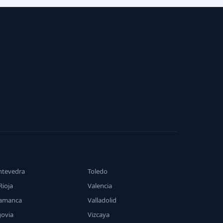
ntevedra
Toledo
Rioja
Valencia
lamanca
Valladolid
govia
Vizcaya