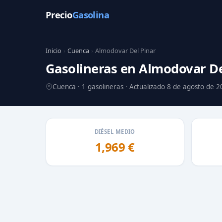
Precio
Gasolina
Inicio
›
Cuenca
›
Almodovar Del Pinar
Gasolineras en Almodovar De
Cuenca · 1 gasolineras · Actualizado 8 de agosto de 
DIÉSEL MEDIO
1,969 €