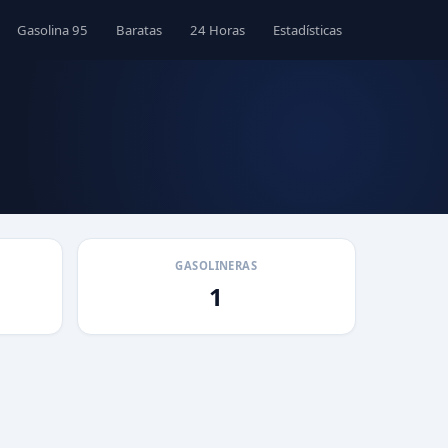
Gasolina 95
Baratas
24 Horas
Estadísticas
GASOLINERAS
1