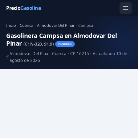
Precio
Gasolina
Inicio
›
Cuenca
›
Almodovar Del Pinar
›
Campsa
Gasolinera Campsa en Almodovar Del
Pinar
(Cr N-320, 91,9)
Premium
Almodovar Del Pinar, Cuenca · CP 16215 · Actualizado 10 de
agosto de 2026