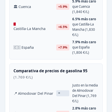
5.9% más caro
🏛 Cuenca
que Cuenca
+5.9%
(1,840 €/L)
6.5% más caro
que Castilla-La
+6.5%
Castilla-La Mancha
Mancha (1,830
€/L)
7.9% más caro
🇪🇸 España
que España
+7.9%
(1,806 €/L)
Comparativa de precios de gasolina 95
(1.769 €/L)
Justo en la media
de Almodovar
📍 Almodovar Del Pinar
=
Del Pinar (1,769
€/L)
2.8% más caro