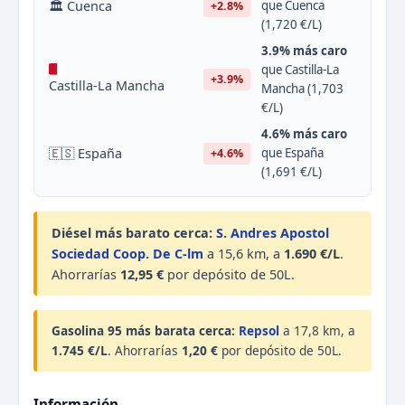
🏛 Cuenca
que Cuenca
+2.8%
(1,720 €/L)
3.9% más caro
que Castilla-La
+3.9%
Castilla-La Mancha
Mancha (1,703
€/L)
4.6% más caro
🇪🇸 España
que España
+4.6%
(1,691 €/L)
Diésel más barato cerca:
S. Andres Apostol
Sociedad Coop. De C-lm
a 15,6 km, a
1.690 €/L
.
Ahorrarías
12,95 €
por depósito de 50L.
Gasolina 95 más barata cerca:
Repsol
a 17,8 km, a
1.745 €/L
. Ahorrarías
1,20 €
por depósito de 50L.
Información