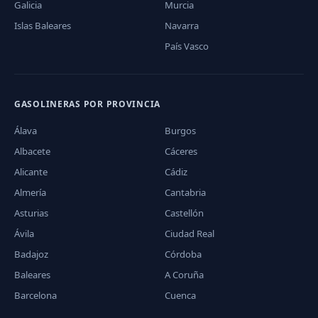
Galicia
Murcia
Islas Baleares
Navarra
País Vasco
GASOLINERAS POR PROVINCIA
Álava
Burgos
Albacete
Cáceres
Alicante
Cádiz
Almería
Cantabria
Asturias
Castellón
Ávila
Ciudad Real
Badajoz
Córdoba
Baleares
A Coruña
Barcelona
Cuenca