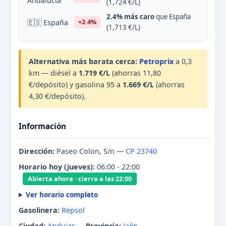
Andalucía
(1,724 €/L)
2.4% más caro
que España
🇪🇸 España
+2.4%
(1,713 €/L)
Alternativa más barata cerca:
Petroprix
a 0,3
km — diésel a
1.719 €/L
(ahorras 11,80
€/depósito) y gasolina 95 a
1.669 €/L
(ahorras
4,30 €/depósito).
Información
Dirección:
Paseo Colon, S/n —
CP 23740
Horario hoy (jueves):
06:00 - 22:00
Abierta ahora · cierra a las 22:00
Ver horario completo
Gasolinera:
Repsol
Ciudad:
Andujar
—
Provincia:
Jaén