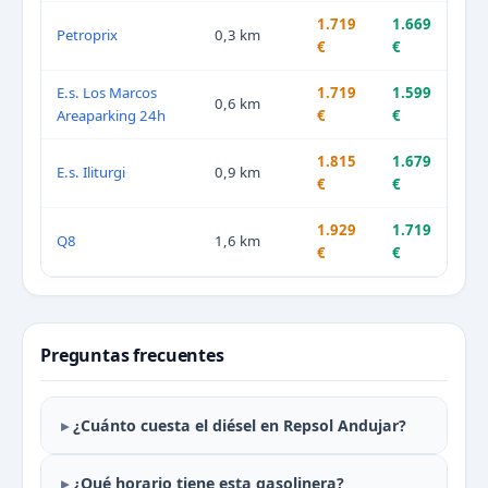
1.719
1.669
Petroprix
0,3 km
€
€
E.s. Los Marcos
1.719
1.599
0,6 km
Areaparking 24h
€
€
1.815
1.679
E.s. Iliturgi
0,9 km
€
€
1.929
1.719
Q8
1,6 km
€
€
Preguntas frecuentes
¿Cuánto cuesta el diésel en Repsol Andujar?
¿Qué horario tiene esta gasolinera?