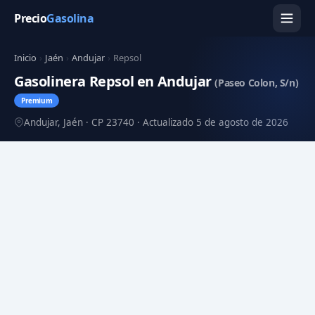
Precio
Gasolina
Inicio
›
Jaén
›
Andujar
›
Repsol
Gasolinera Repsol en Andujar
(Paseo Colon, S/n)
Premium
Andujar, Jaén · CP 23740 · Actualizado 5 de agosto de 2026