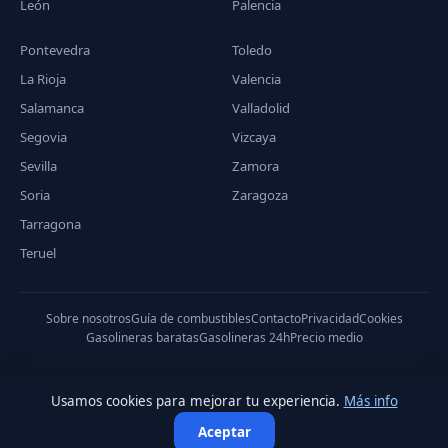
León
Palencia
Pontevedra
Toledo
La Rioja
Valencia
Salamanca
Valladolid
Segovia
Vizcaya
Sevilla
Zamora
Soria
Zaragoza
Tarragona
Teruel
Sobre nosotros
Guía de combustibles
Contacto
Privacidad
Cookies
Gasolineras baratas
Gasolineras 24h
Precio medio
Usamos cookies para mejorar tu experiencia.
Más info
© 2026 PreciodeGasolina.es — Datos del Ministerio de Industria,
Aceptar
Comercio y Turismo.