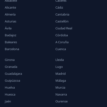
Albacete
Cáceres
Alicante
Cádiz
Almería
Cantabria
Asturias
Castellón
Ávila
Ciudad Real
Badajoz
Córdoba
Baleares
A Coruña
Barcelona
Cuenca
Girona
Lleida
Granada
Lugo
Guadalajara
Madrid
Guipúzcoa
Málaga
Huelva
Murcia
Huesca
Navarra
Jaén
Ourense