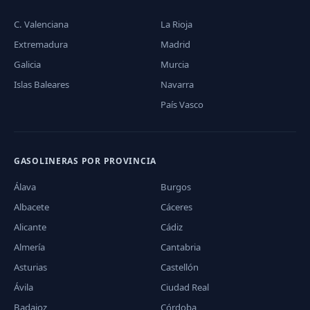
C. Valenciana
La Rioja
Extremadura
Madrid
Galicia
Murcia
Islas Baleares
Navarra
País Vasco
GASOLINERAS POR PROVINCIA
Álava
Burgos
Albacete
Cáceres
Alicante
Cádiz
Almería
Cantabria
Asturias
Castellón
Ávila
Ciudad Real
Badajoz
Córdoba