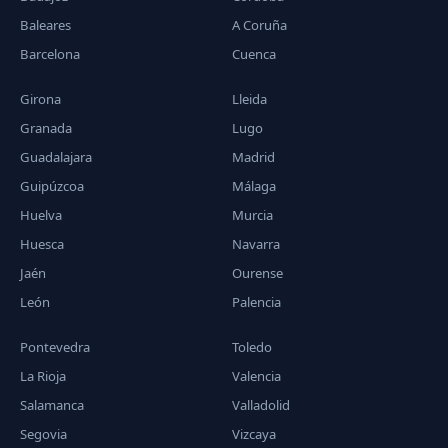
Baleares
A Coruña
Barcelona
Cuenca
Girona
Lleida
Granada
Lugo
Guadalajara
Madrid
Guipúzcoa
Málaga
Huelva
Murcia
Huesca
Navarra
Jaén
Ourense
León
Palencia
Pontevedra
Toledo
La Rioja
Valencia
Salamanca
Valladolid
Segovia
Vizcaya