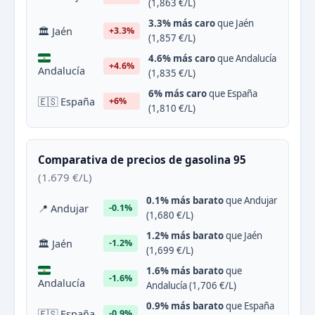
(1,863 €/L)
3.3% más caro
que Jaén
🏛 Jaén
+3.3%
(1,857 €/L)
4.6% más caro
que Andalucía
+4.6%
Andalucía
(1,835 €/L)
6% más caro
que España
🇪🇸 España
+6%
(1,810 €/L)
Comparativa de precios de gasolina 95
(1.679 €/L)
0.1% más barato
que Andujar
📍 Andujar
-0.1%
(1,680 €/L)
1.2% más barato
que Jaén
🏛 Jaén
-1.2%
(1,699 €/L)
1.6% más barato
que
-1.6%
Andalucía
Andalucía (1,706 €/L)
0.9% más barato
que España
🇪🇸 España
-0.9%