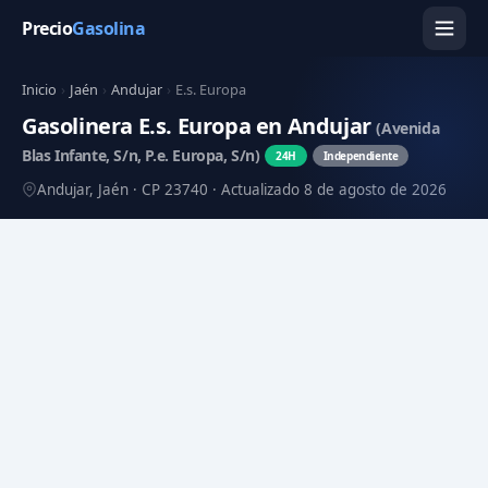
Precio
Gasolina
Inicio
›
Jaén
›
Andujar
›
E.s. Europa
Gasolinera E.s. Europa en Andujar
(Avenida
Blas Infante, S/n, P.e. Europa, S/n)
24H
Independiente
Andujar, Jaén · CP 23740 · Actualizado 8 de agosto de 2026