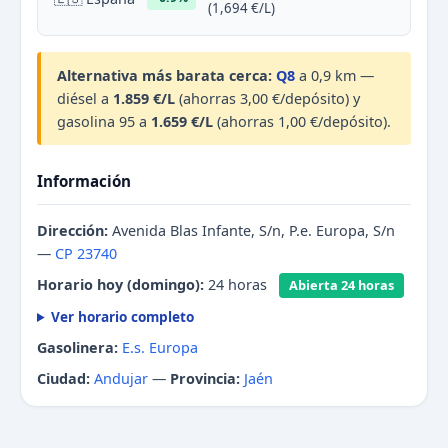
(1,694 €/L)
Alternativa más barata cerca:
Q8
a 0,9 km —
diésel a
1.859 €/L
(ahorras 3,00 €/depósito) y
gasolina 95 a
1.659 €/L
(ahorras 1,00 €/depósito).
Información
Dirección:
Avenida Blas Infante, S/n, P.e. Europa, S/n
—
CP 23740
Horario hoy (domingo):
24 horas
Abierta 24 horas
Ver horario completo
Gasolinera:
E.s. Europa
Ciudad:
Andujar
—
Provincia:
Jaén