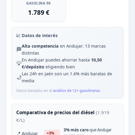
GASOLINA 98
1.789 €
📈 Datos de interés
Alta competencia
en Andujar: 13 marcas
🏁
distintas
En Andujar puedes ahorrar hasta
10,50
💡
€/depósito
eligiendo bien
Las 24h en Jaén son un 1.6% más baratas de
🌙
media
Datos basados en el
análisis de 12+ gasolineras
Comparativa de precios del diésel
(1.919
€/L)
3% más caro
que Andujar
📍 Andujar
+3%