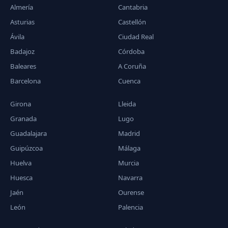
Almería
Cantabria
Asturias
Castellón
Ávila
Ciudad Real
Badajoz
Córdoba
Baleares
A Coruña
Barcelona
Cuenca
Girona
Lleida
Granada
Lugo
Guadalajara
Madrid
Guipúzcoa
Málaga
Huelva
Murcia
Huesca
Navarra
Jaén
Ourense
León
Palencia