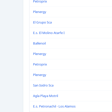
Petroprix
Plenergy
El Grupo Sca
E.s. El Molino Atarfe I
Ballenoil
Plenergy
Petroprix
Plenergy
San Isidro Sca
Agla Playa Motril
E.s. Petronachil - Los Alamos