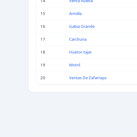
14
Venta Nueva
15
Armilla
16
Gabia Grande
17
Carchuna
18
Huetor-tajar
19
Motril
20
Ventas De Zafarraya