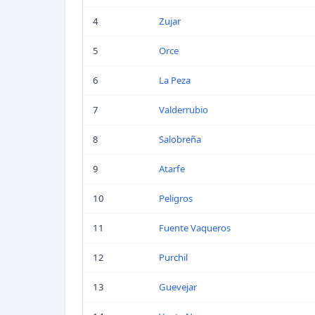
4
Zujar
5
Orce
6
La Peza
7
Valderrubio
8
Salobreña
9
Atarfe
10
Peligros
11
Fuente Vaqueros
12
Purchil
13
Guevejar