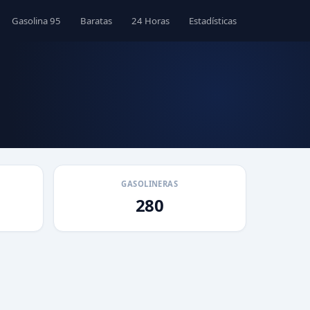
Gasolina 95
Baratas
24 Horas
Estadísticas
GASOLINERAS
280