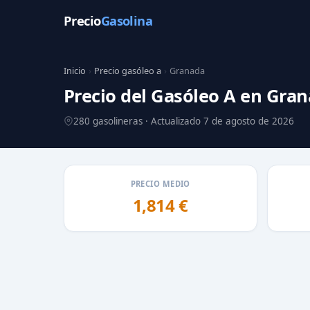
Precio
Gasolina
Inicio
›
Precio gasóleo a
›
Granada
Precio del Gasóleo A en Gra
280 gasolineras · Actualizado 7 de agosto de 2026
PRECIO MEDIO
1,814 €