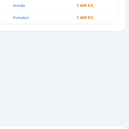
Armilla
1.669 €/L
Puntalon
1.669 €/L