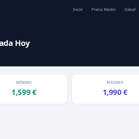
Inicio
Precio Medio
Diésel
nada Hoy
MÍNIMO
MÁXIMO
1,599 €
1,990 €