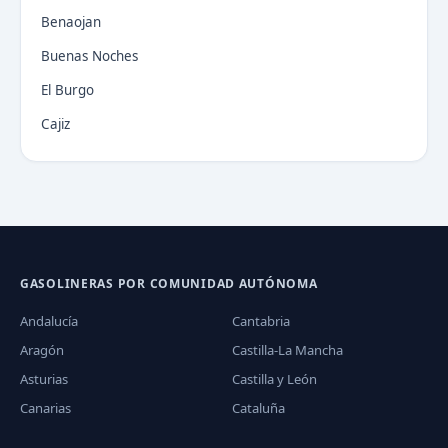
Benaojan
Buenas Noches
El Burgo
Cajiz
GASOLINERAS POR COMUNIDAD AUTÓNOMA
Andalucía
Cantabria
Aragón
Castilla-La Mancha
Asturias
Castilla y León
Canarias
Cataluña