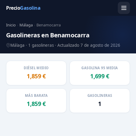
Precio
Gasolina
Inicio
›
Málaga
›
Benamocarra
Gasolineras en Benamocarra
Málaga · 1 gasolineras · Actualizado 7 de agosto de 2026
DIÉSEL MEDIO
GASOLINA 95 MEDIA
1,859 €
1,699 €
MÁS BARATA
GASOLINERAS
1,859 €
1