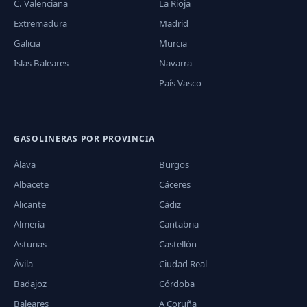
C. Valenciana
La Rioja
Extremadura
Madrid
Galicia
Murcia
Islas Baleares
Navarra
País Vasco
GASOLINERAS POR PROVINCIA
Álava
Burgos
Albacete
Cáceres
Alicante
Cádiz
Almería
Cantabria
Asturias
Castellón
Ávila
Ciudad Real
Badajoz
Córdoba
Baleares
A Coruña