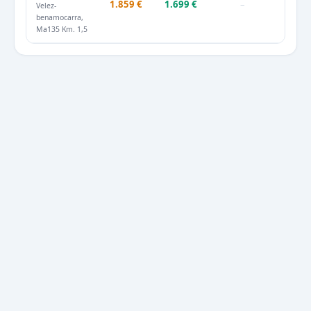
1.859 €
1.699 €
–
Velez­-
benamocarra,
Ma­135 Km. 1,5