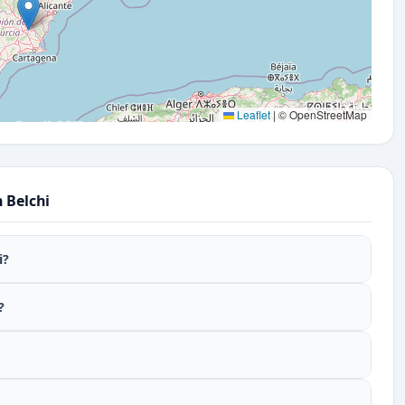
Leaflet
|
© OpenStreetMap
 Belchi
i?
?