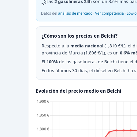
🌙
Las
2 gasolineras 24h
son un 3.6% más bar
Datos del
análisis de mercado
·
Ver competencia
·
Low-c
¿Cómo son los precios en Belchi?
Respecto a la
media nacional
(1,810 €/L), el 
provincia de Murcia (1,806 €/L), es un
0.6% má
El
100%
de las gasolineras de Belchi tiene el d
En los últimos 30 días, el diésel en Belchi ha
s
Evolución del precio medio en Belchi