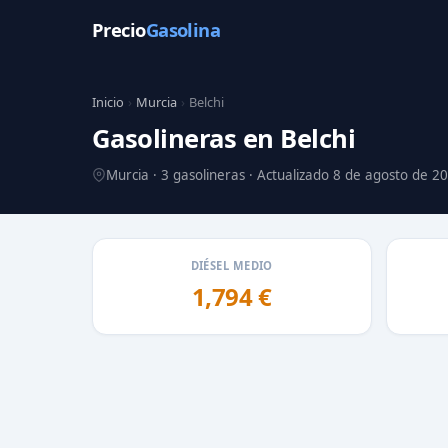
Precio
Gasolina
Inicio
›
Murcia
›
Belchi
Gasolineras en Belchi
Murcia · 3 gasolineras · Actualizado 8 de agosto de 2
DIÉSEL MEDIO
1,794 €