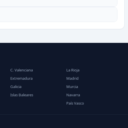
C. Valenciana
La Rioja
Extremadura
Madrid
Galicia
Murcia
Islas Baleares
Navarra
País Vasco