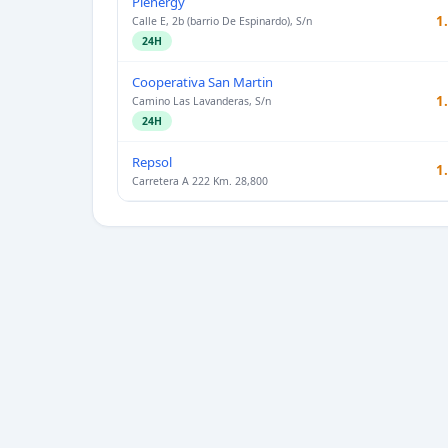
Plenergy
1
Calle E, 2b (barrio De Espinardo), S/n
24H
Cooperativa San Martin
1
Camino Las Lavanderas, S/n
24H
Repsol
1
Carretera A 222 Km. 28,800