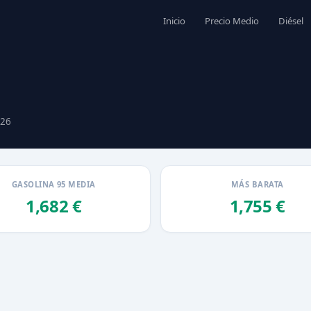
Inicio
Precio Medio
Diésel
026
GASOLINA 95 MEDIA
MÁS BARATA
1,682 €
1,755 €