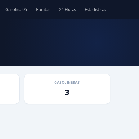
Gasolina 95
Baratas
24 Horas
Estadísticas
GASOLINERAS
3