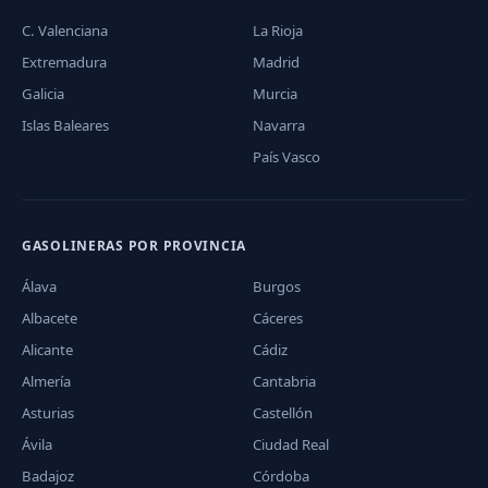
C. Valenciana
La Rioja
Extremadura
Madrid
Galicia
Murcia
Islas Baleares
Navarra
País Vasco
GASOLINERAS POR PROVINCIA
Álava
Burgos
Albacete
Cáceres
Alicante
Cádiz
Almería
Cantabria
Asturias
Castellón
Ávila
Ciudad Real
Badajoz
Córdoba