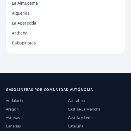
La Almudema
Alquerias
La Aparecida
Archena
Balsapintada
GASOLINERAS POR COMUNIDAD AUTÓNOMA
Andalucía
Cantabria
Aragón
Castilla-La Mancha
Asturias
Castilla y León
Canarias
Cataluña