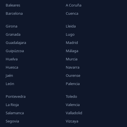
Baleares
A Coruña
Barcelona
Cuenca
Girona
Lleida
Granada
Lugo
Guadalajara
Madrid
Guipúzcoa
Málaga
Huelva
Murcia
Huesca
Navarra
Jaén
Ourense
León
Palencia
Pontevedra
Toledo
La Rioja
Valencia
Salamanca
Valladolid
Segovia
Vizcaya