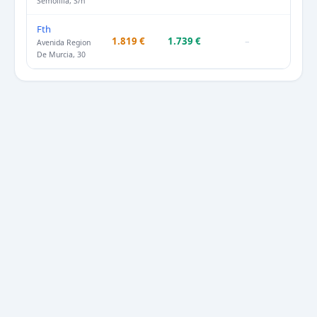
Semolilla, S/n
Fth
1.819 €
1.739 €
–
Avenida Region
De Murcia, 30