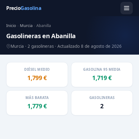
Precio
Gasolina
Inicio
›
Murcia
›
Abanilla
Gasolineras en Abanilla
Murcia · 2 gasolineras · Actualizado 8 de agosto de 2026
DIÉSEL MEDIO
GASOLINA 95 MEDIA
1,799 €
1,719 €
MÁS BARATA
GASOLINERAS
1,779 €
2