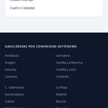
Cuatro Calzadas
GASOLINERAS POR COMUNIDAD AUTÓNOMA
Andalucía
Cantabria
Aragón
Castilla-La Mancha
Asturias
Castilla y León
Canarias
Cataluña
C. Valenciana
La Rioja
Extremadura
Madrid
Galicia
Murcia