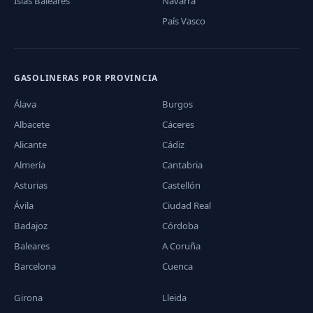
Islas Baleares
Navarra
País Vasco
GASOLINERAS POR PROVINCIA
Álava
Burgos
Albacete
Cáceres
Alicante
Cádiz
Almería
Cantabria
Asturias
Castellón
Ávila
Ciudad Real
Badajoz
Córdoba
Baleares
A Coruña
Barcelona
Cuenca
Girona
Lleida