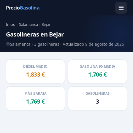
Precio
Gasolina
Inicio
›
Salamanca
›
Bejar
Gasolineras en Bejar
Salamanca · 3 gasolineras · Actualizado 9 de agosto de 2026
DIÉSEL MEDIO
GASOLINA 95 MEDIA
1,833 €
1,706 €
MÁS BARATA
GASOLINERAS
1,769 €
3