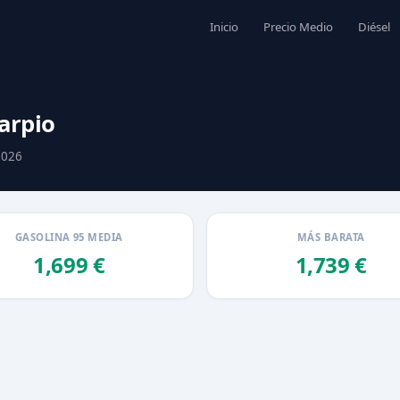
Inicio
Precio Medio
Diésel
Carpio
2026
GASOLINA 95 MEDIA
MÁS BARATA
1,699 €
1,739 €