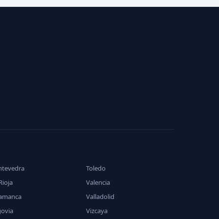
ntevedra
Toledo
Rioja
Valencia
lamanca
Valladolid
govia
Vizcaya