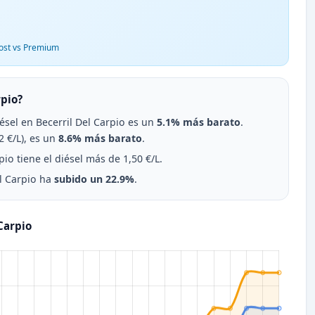
ost vs Premium
rpio?
diésel en Becerril Del Carpio es un
5.1% más barato
.
 €/L), es un
8.6% más barato
.
io tiene el diésel más de 1,50 €/L.
el Carpio ha
subido un 22.9%
.
Carpio