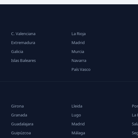
C. Valenciana
La Rioja
Extremadura
Madrid
Galicia
Murcia
Islas Baleares
Navarra
País Vasco
Girona
Lleida
Po
Granada
Lugo
La 
Guadalajara
Madrid
Sa
Guipúzcoa
Málaga
Se