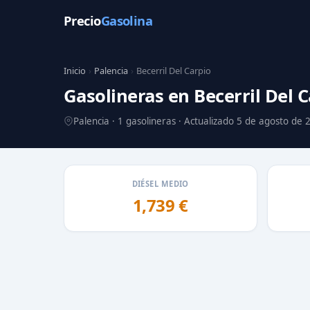
Precio
Gasolina
Inicio
›
Palencia
›
Becerril Del Carpio
Gasolineras en Becerril Del 
Palencia · 1 gasolineras · Actualizado 5 de agosto de 
DIÉSEL MEDIO
1,739 €