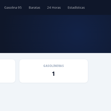
Gasolina 95
Baratas
24 Horas
Estadísticas
GASOLINERAS
1