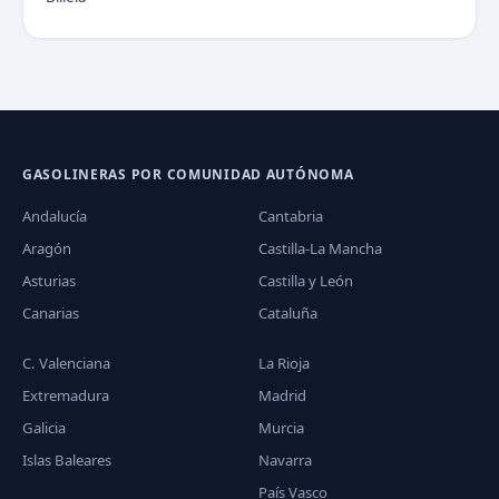
GASOLINERAS POR COMUNIDAD AUTÓNOMA
Andalucía
Cantabria
Aragón
Castilla-La Mancha
Asturias
Castilla y León
Canarias
Cataluña
C. Valenciana
La Rioja
Extremadura
Madrid
Galicia
Murcia
Islas Baleares
Navarra
País Vasco