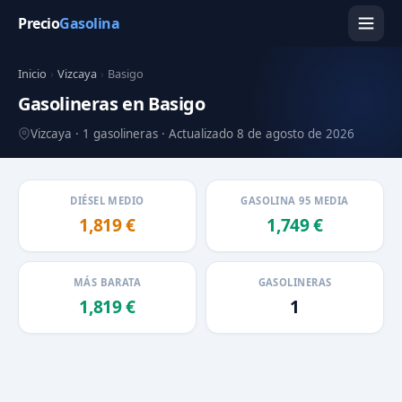
Precio
Gasolina
Inicio
›
Vizcaya
›
Basigo
Gasolineras en Basigo
Vizcaya · 1 gasolineras · Actualizado 8 de agosto de 2026
DIÉSEL MEDIO
GASOLINA 95 MEDIA
1,819 €
1,749 €
MÁS BARATA
GASOLINERAS
1,819 €
1