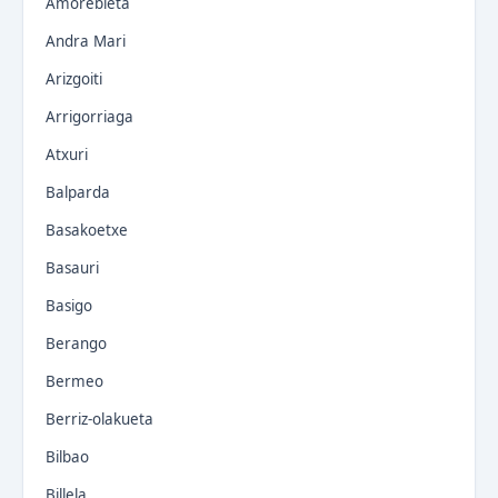
Amorebieta
Andra Mari
Arizgoiti
Arrigorriaga
Atxuri
Balparda
Basakoetxe
Basauri
Basigo
Berango
Bermeo
Berriz-olakueta
Bilbao
Billela