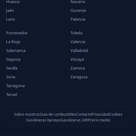
Huesca
Navarra
Jaén
Ourense
León
Palencia
Pontevedra
Toledo
La Rioja
Valencia
Salamanca
Valladolid
Segovia
Vizcaya
Sevilla
Zamora
Soria
Zaragoza
Tarragona
Teruel
Sobre nosotros
Guía de combustibles
Contacto
Privacidad
Cookies
Gasolineras baratas
Gasolineras 24h
Precio medio