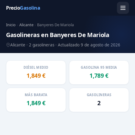
Precio
Gasolina
Inicio
›
Alicante
›
Banyeres De Mariola
Gasolineras en Banyeres De Mariola
Alicante · 2 gasolineras · Actualizado 9 de agosto de 2026
DIÉSEL MEDIO
GASOLINA 95 MEDIA
1,849 €
1,789 €
MÁS BARATA
GASOLINERAS
1,849 €
2