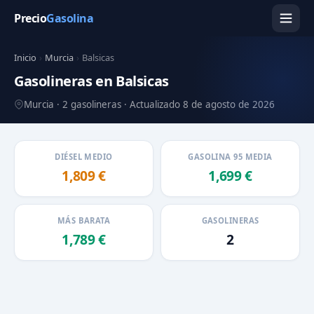
Precio
Gasolina
Inicio
›
Murcia
›
Balsicas
Gasolineras en Balsicas
Murcia · 2 gasolineras · Actualizado 8 de agosto de 2026
DIÉSEL MEDIO
GASOLINA 95 MEDIA
1,809 €
1,699 €
MÁS BARATA
GASOLINERAS
1,789 €
2