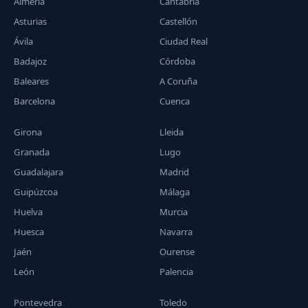
Almería
Cantabria
Asturias
Castellón
Ávila
Ciudad Real
Badajoz
Córdoba
Baleares
A Coruña
Barcelona
Cuenca
Girona
Lleida
Granada
Lugo
Guadalajara
Madrid
Guipúzcoa
Málaga
Huelva
Murcia
Huesca
Navarra
Jaén
Ourense
León
Palencia
Pontevedra
Toledo