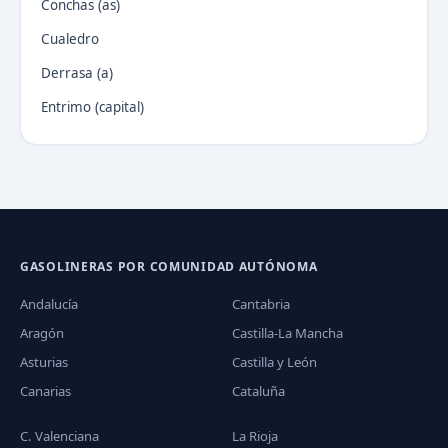
Conchas (as)
Cualedro
Derrasa (a)
Entrimo (capital)
GASOLINERAS POR COMUNIDAD AUTÓNOMA
Andalucía
Cantabria
Aragón
Castilla-La Mancha
Asturias
Castilla y León
Canarias
Cataluña
C. Valenciana
La Rioja