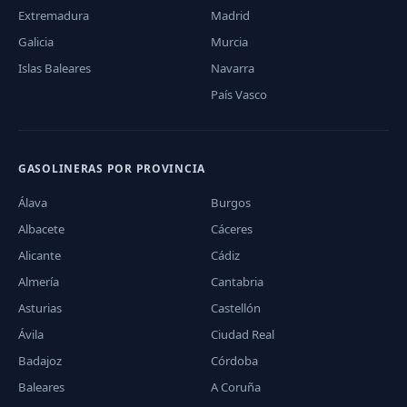
Extremadura
Madrid
Galicia
Murcia
Islas Baleares
Navarra
País Vasco
GASOLINERAS POR PROVINCIA
Álava
Burgos
Albacete
Cáceres
Alicante
Cádiz
Almería
Cantabria
Asturias
Castellón
Ávila
Ciudad Real
Badajoz
Córdoba
Baleares
A Coruña