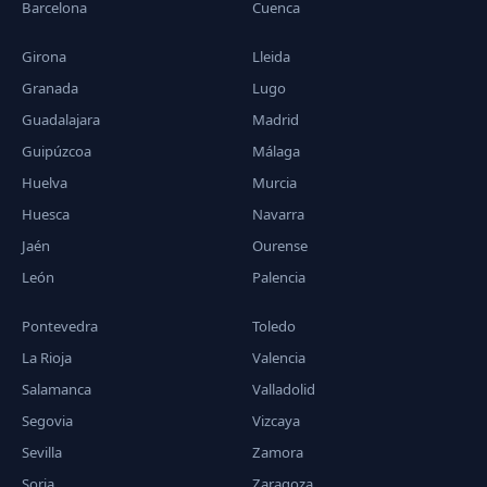
Barcelona
Cuenca
Girona
Lleida
Granada
Lugo
Guadalajara
Madrid
Guipúzcoa
Málaga
Huelva
Murcia
Huesca
Navarra
Jaén
Ourense
León
Palencia
Pontevedra
Toledo
La Rioja
Valencia
Salamanca
Valladolid
Segovia
Vizcaya
Sevilla
Zamora
Soria
Zaragoza