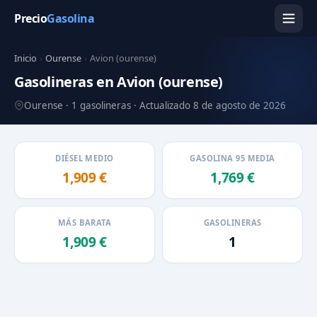
Precio
Gasolina
Inicio
›
Ourense
›
Avion (ourense)
Gasolineras en Avion (ourense)
Ourense · 1 gasolineras · Actualizado 8 de agosto de 2026
DIÉSEL MEDIO
GASOLINA 95 MEDIA
1,909 €
1,769 €
MÁS BARATA
GASOLINERAS
1,909 €
1