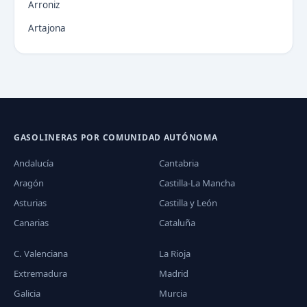
Arroniz
Artajona
GASOLINERAS POR COMUNIDAD AUTÓNOMA
Andalucía
Cantabria
Aragón
Castilla-La Mancha
Asturias
Castilla y León
Canarias
Cataluña
C. Valenciana
La Rioja
Extremadura
Madrid
Galicia
Murcia