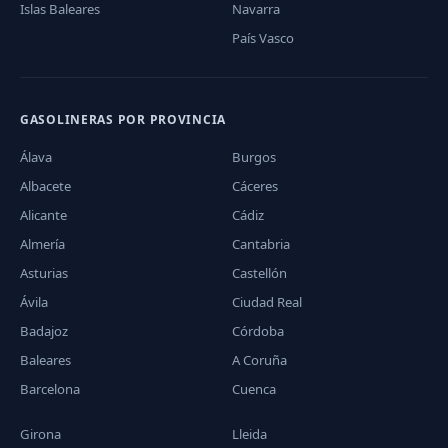
Islas Baleares
Navarra
País Vasco
GASOLINERAS POR PROVINCIA
Álava
Burgos
Albacete
Cáceres
Alicante
Cádiz
Almería
Cantabria
Asturias
Castellón
Ávila
Ciudad Real
Badajoz
Córdoba
Baleares
A Coruña
Barcelona
Cuenca
Girona
Lleida