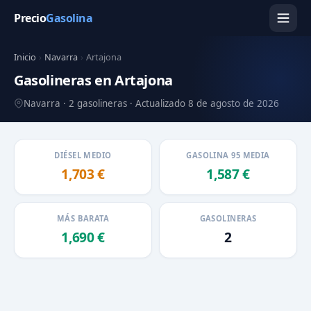
Precio
Gasolina
Inicio
›
Navarra
›
Artajona
Gasolineras en Artajona
Navarra · 2 gasolineras · Actualizado 8 de agosto de 2026
DIÉSEL MEDIO
GASOLINA 95 MEDIA
1,703 €
1,587 €
MÁS BARATA
GASOLINERAS
1,690 €
2