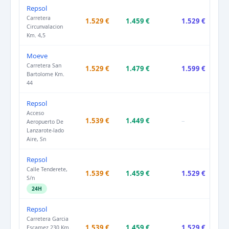
Repsol
Carretera
1.529 €
1.459 €
1.529 €
Circunvalacion
Km. 4,5
Moeve
Carretera San
1.529 €
1.479 €
1.599 €
Bartolome Km.
44
Repsol
Acceso
1.539 €
1.449 €
–
Aeropuerto De
Lanzarote-lado
Aire, Sn
Repsol
Calle Tenderete,
1.539 €
1.459 €
1.529 €
S/n
24H
Repsol
Carretera Garcia
1.539 €
1.459 €
1.529 €
Escamez 230 Km.