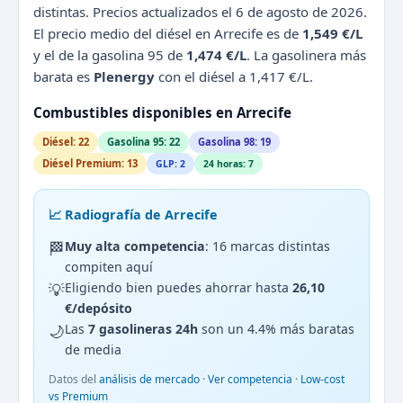
distintas. Precios actualizados el 6 de agosto de 2026.
El precio medio del diésel en Arrecife es de
1,549 €/L
y el de la gasolina 95 de
1,474 €/L
. La gasolinera más
barata es
Plenergy
con el diésel a 1,417 €/L.
Combustibles disponibles en Arrecife
Diésel: 22
Gasolina 95: 22
Gasolina 98: 19
Diésel Premium: 13
GLP: 2
24 horas: 7
📈 Radiografía de Arrecife
🏁
Muy alta competencia
: 16 marcas distintas
compiten aquí
💡
Eligiendo bien puedes ahorrar hasta
26,10
€/depósito
🌙
Las
7 gasolineras 24h
son un 4.4% más baratas
de media
Datos del
análisis de mercado
·
Ver competencia
·
Low-cost
vs Premium