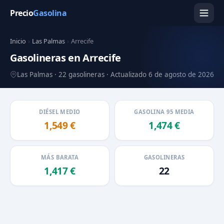
Precio
Gasolina
Inicio
›
Las Palmas
›
Arrecife
Gasolineras en Arrecife
Las Palmas · 22 gasolineras · Actualizado 6 de agosto de 2026
DIÉSEL MEDIO
GASOLINA 95 MEDIA
1,549 €
1,474 €
MÁS BARATA
GASOLINERAS
1,417 €
22