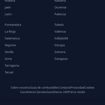
Huesca
Navarra
Jaén
Ourense
León
Palencia
Pontevedra
Toledo
La Rioja
Valencia
Salamanca
Valladolid
Segovia
Vizcaya
Sevilla
Zamora
Soria
Zaragoza
Tarragona
Teruel
Sobre nosotros
Guía de combustibles
Contacto
Privacidad
Cookies
Gasolineras baratas
Gasolineras 24h
Precio medio