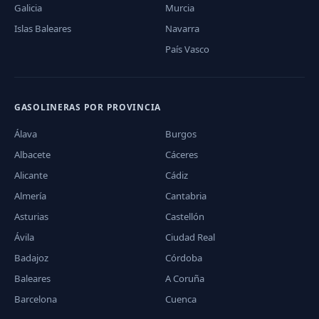
Galicia
Murcia
Islas Baleares
Navarra
País Vasco
GASOLINERAS POR PROVINCIA
Álava
Burgos
Albacete
Cáceres
Alicante
Cádiz
Almería
Cantabria
Asturias
Castellón
Ávila
Ciudad Real
Badajoz
Córdoba
Baleares
A Coruña
Barcelona
Cuenca