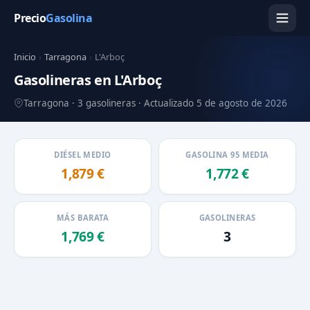
Precio
Gasolina
Inicio
›
Tarragona
›
L'Arboç
Gasolineras en L'Arboç
Tarragona · 3 gasolineras · Actualizado 5 de agosto de 2026
DIÉSEL MEDIO
GASOLINA 95 MEDIA
1,879 €
1,772 €
MÁS BARATA
GASOLINERAS
1,769 €
3