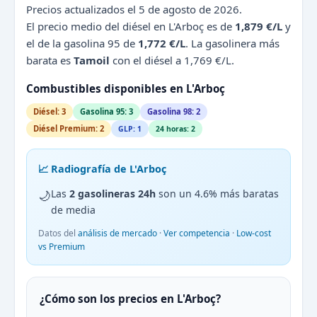
Precios actualizados el 5 de agosto de 2026.
El precio medio del diésel en L'Arboç es de
1,879 €/L
y
el de la gasolina 95 de
1,772 €/L
. La gasolinera más
barata es
Tamoil
con el diésel a 1,769 €/L.
Combustibles disponibles en L'Arboç
Diésel: 3
Gasolina 95: 3
Gasolina 98: 2
Diésel Premium: 2
GLP: 1
24 horas: 2
📈 Radiografía de L'Arboç
🌙
Las
2 gasolineras 24h
son un 4.6% más baratas
de media
Datos del
análisis de mercado
·
Ver competencia
·
Low-cost
vs Premium
¿Cómo son los precios en L'Arboç?