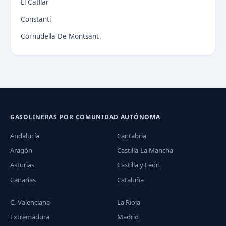
El Catllar
Constanti
Cornudella De Montsant
GASOLINERAS POR COMUNIDAD AUTÓNOMA
Andalucía
Cantabria
Aragón
Castilla-La Mancha
Asturias
Castilla y León
Canarias
Cataluña
C. Valenciana
La Rioja
Extremadura
Madrid