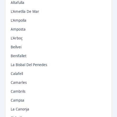
Altafulla
L'Ametlla De Mar
L'Ampolla
Amposta
L'Arboç
Bellvei
Benifallet
La Bisbal Del Penedes
Calafell
Camarles
Cambrils
Campsa
La Canonja