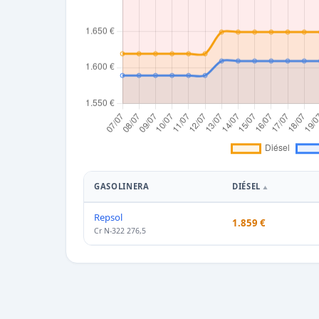
GASOLINERA
DIÉSEL
Repsol
1.859 €
Cr N-322 276,5