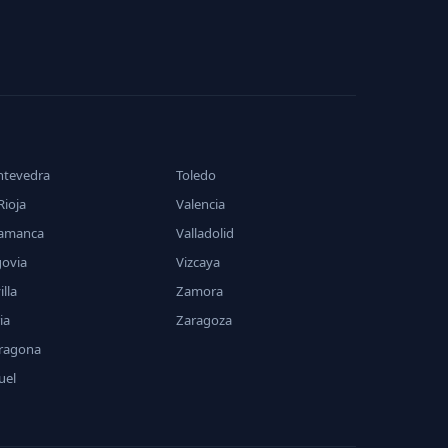
ntevedra
Toledo
Rioja
Valencia
lamanca
Valladolid
govia
Vizcaya
illa
Zamora
ia
Zaragoza
rragona
uel