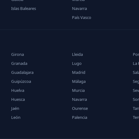
Islas Baleares
Navarra
País Vasco
Girona
Lleida
Po
Granada
Lugo
La 
Guadalajara
Madrid
Sa
Guipúzcoa
Málaga
Se
Huelva
Murcia
Sev
Huesca
Navarra
Sor
Jaén
Ourense
Ta
León
Palencia
Ter