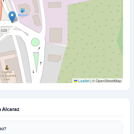
Leaflet
|
© OpenStreetMap
n Alcaraz
az?