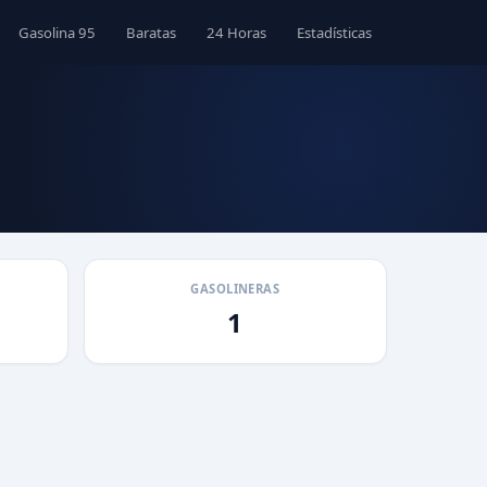
Gasolina 95
Baratas
24 Horas
Estadísticas
GASOLINERAS
1