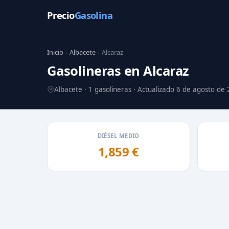
Precio
Gasolina
Inicio
›
Albacete
›
Alcaraz
Gasolineras en Alcaraz
Albacete · 1 gasolineras · Actualizado 6 de agosto de
DIÉSEL MEDIO
1,859 €