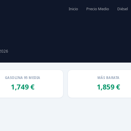
Inicio
Precio Medio
Diésel
 2026
GASOLINA 95 MEDIA
MÁS BARATA
1,749 €
1,859 €