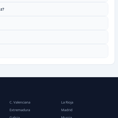
az?
C. Valenciana
La Rioja
Extremadura
Madrid
Galicia
Murcia