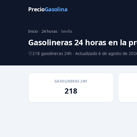
Precio
Gasolina
Inicio
›
24 horas
›
Sevilla
Gasolineras 24 horas en la pr
218 gasolineras 24h · Actualizado 6 de agosto de 202
GASOLINERAS 24H
218