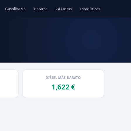
Gasolina 95
Baratas
24 Horas
Estadísticas
DIÉSEL MÁS BARATO
1,622 €