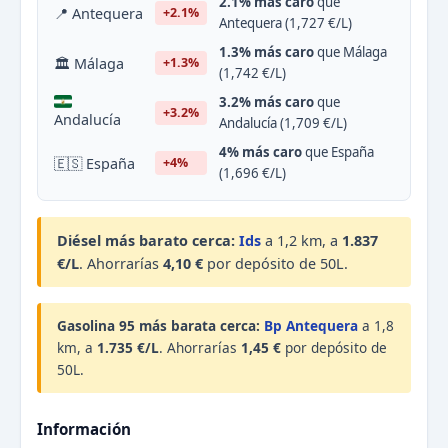
2.1% más caro
que
📍 Antequera
+2.1%
Antequera (1,727 €/L)
1.3% más caro
que Málaga
🏛 Málaga
+1.3%
(1,742 €/L)
3.2% más caro
que
+3.2%
Andalucía
Andalucía (1,709 €/L)
4% más caro
que España
🇪🇸 España
+4%
(1,696 €/L)
Diésel más barato cerca:
Ids
a 1,2 km, a
1.837
€/L
. Ahorrarías
4,10 €
por depósito de 50L.
Gasolina 95 más barata cerca:
Bp Antequera
a 1,8
km, a
1.735 €/L
. Ahorrarías
1,45 €
por depósito de
50L.
Información