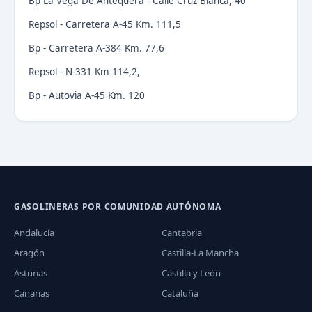
Bp La Vega De Antequera - Calle Cruz Blanca, 40
Repsol - Carretera A-45 Km. 111,5
Bp - Carretera A-384 Km. 77,6
Repsol - N-331 Km 114,2,
Bp - Autovia A-45 Km. 120
GASOLINERAS POR COMUNIDAD AUTÓNOMA
Andalucía
Cantabria
Aragón
Castilla-La Mancha
Asturias
Castilla y León
Canarias
Cataluña