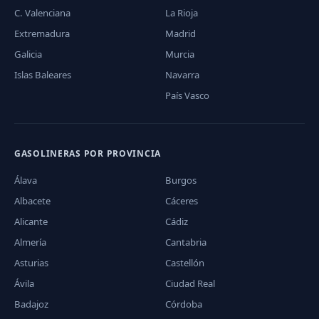
C. Valenciana
La Rioja
Extremadura
Madrid
Galicia
Murcia
Islas Baleares
Navarra
País Vasco
GASOLINERAS POR PROVINCIA
Álava
Burgos
Albacete
Cáceres
Alicante
Cádiz
Almería
Cantabria
Asturias
Castellón
Ávila
Ciudad Real
Badajoz
Córdoba