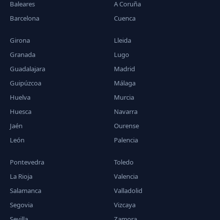
Baleares
A Coruña
Barcelona
Cuenca
Girona
Lleida
Granada
Lugo
Guadalajara
Madrid
Guipúzcoa
Málaga
Huelva
Murcia
Huesca
Navarra
Jaén
Ourense
León
Palencia
Pontevedra
Toledo
La Rioja
Valencia
Salamanca
Valladolid
Segovia
Vizcaya
Sevilla
Zamora