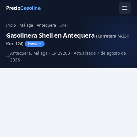
Precio
Gasolina
Inicio
›
Málaga
›
Antequera
›
Shell
Gasolinera Shell en Antequera
(Carretera N-331
Km. 124)
Premium
Antequera, Málaga · CP 29200 · Actualizado 7 de agosto de
2026