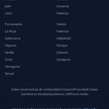
Jaén
Ourense
León
Palencia
Pontevedra
Toledo
La Rioja
Valencia
Salamanca
Valladolid
Segovia
Vizcaya
Sevilla
Zamora
Soria
Zaragoza
Tarragona
Teruel
Sobre nosotros
Guía de combustibles
Contacto
Privacidad
Cookies
Gasolineras baratas
Gasolineras 24h
Precio medio