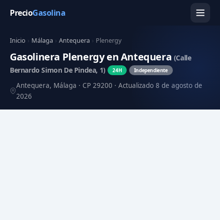
Precio
Gasolina
Inicio
›
Málaga
›
Antequera
›
Plenergy
Gasolinera Plenergy en Antequera
(Calle
Bernardo Simon De Pindea, 1)
24H
Independiente
Antequera, Málaga · CP 29200 · Actualizado 8 de agosto de
2026