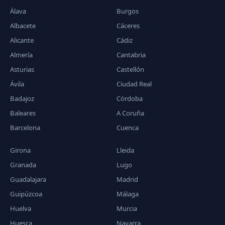
Álava
Burgos
Albacete
Cáceres
Alicante
Cádiz
Almería
Cantabria
Asturias
Castellón
Ávila
Ciudad Real
Badajoz
Córdoba
Baleares
A Coruña
Barcelona
Cuenca
Girona
Lleida
Granada
Lugo
Guadalajara
Madrid
Guipúzcoa
Málaga
Huelva
Murcia
Huesca
Navarra