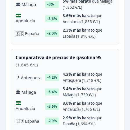
5% más barato
que Málaga
🏛 Málaga
-5%
(1,862 €/L)
3.6% más barato
que
-3.6%
Andalucía
Andalucía (1,835 €/L)
2.3% más barato
que
🇪🇸 España
-2.3%
España (1,810 €/L)
Comparativa de precios de gasolina 95
(1.645 €/L)
4.2% más barato
que
📍 Antequera
-4.2%
Antequera (1,718 €/L)
5.4% más barato
que
🏛 Málaga
-5.4%
Málaga (1,739 €/L)
3.6% más barato
que
-3.6%
Andalucía
Andalucía (1,706 €/L)
2.9% más barato
que
🇪🇸 España
-2.9%
España (1,694 €/L)