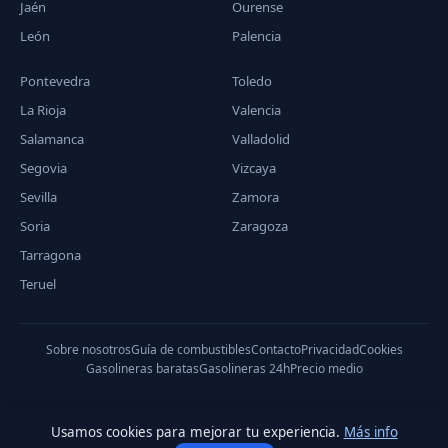
Jaén
Ourense
León
Palencia
Pontevedra
Toledo
La Rioja
Valencia
Salamanca
Valladolid
Segovia
Vizcaya
Sevilla
Zamora
Soria
Zaragoza
Tarragona
Teruel
Sobre nosotros
Guía de combustibles
Contacto
Privacidad
Cookies
Gasolineras baratas
Gasolineras 24h
Precio medio
Usamos cookies para mejorar tu experiencia.
Más info
© 2026 PreciodeGasolina.es — Datos del Ministerio de Industria,