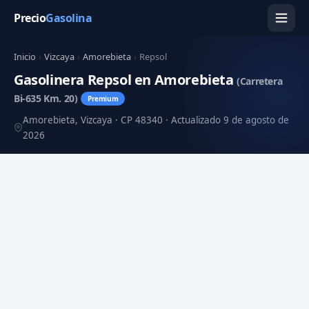
Precio
Gasolina
Inicio
›
Vizcaya
›
Amorebieta
›
Repsol
Gasolinera Repsol en Amorebieta
(Carretera
Bi-635 Km. 20)
Premium
Amorebieta, Vizcaya · CP 48340 · Actualizado 9 de agosto de
2026