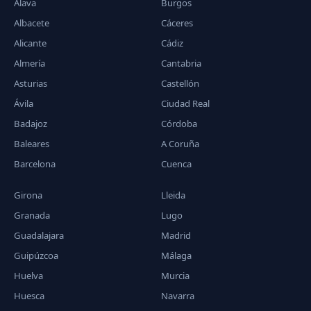
Álava
Burgos
Albacete
Cáceres
Alicante
Cádiz
Almería
Cantabria
Asturias
Castellón
Ávila
Ciudad Real
Badajoz
Córdoba
Baleares
A Coruña
Barcelona
Cuenca
Girona
Lleida
Granada
Lugo
Guadalajara
Madrid
Guipúzcoa
Málaga
Huelva
Murcia
Huesca
Navarra