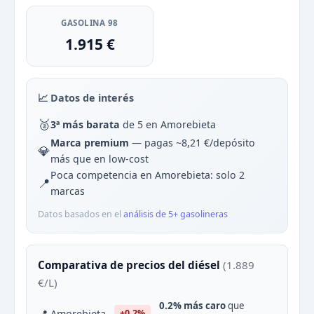
GASOLINA 98
1.915 €
📈 Datos de interés
🥈
3ª más barata
de 5 en Amorebieta
Marca premium
— pagas ~8,21 €/depósito
💎
más que en low-cost
Poca competencia en Amorebieta: solo 2
📍
marcas
Datos basados en el
análisis de 5+ gasolineras
Comparativa de precios del diésel
(1.889
€/L)
0.2% más caro
que
📍 Amorebieta
+0.2%