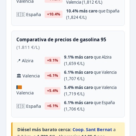
Valencia
Valencia (1,812 €/L)
10.4% más caro
que España
🇪🇸 España
+10.4%
(1,824 €/L)
Comparativa de precios de gasolina 95
(1.811 €/L)
9.1% más caro
que Alzira
📍 Alzira
+9.1%
(1,659 €/L)
6.1% más caro
que Valencia
🏛 Valencia
+6.1%
(1,707 €/L)
5.4% más caro
que Valencia
+5.4%
Valencia
(1,719 €/L)
6.1% más caro
que España
🇪🇸 España
+6.1%
(1,706 €/L)
Diésel más barato cerca:
Coop. Sant Bernat
a