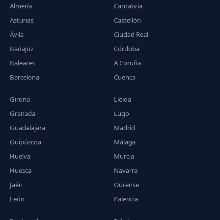
Almería
Cantabria
Asturias
Castellón
Ávila
Ciudad Real
Badajoz
Córdoba
Baleares
A Coruña
Barcelona
Cuenca
Girona
Lleida
Granada
Lugo
Guadalajara
Madrid
Guipúzcoa
Málaga
Huelva
Murcia
Huesca
Navarra
Jaén
Ourense
León
Palencia