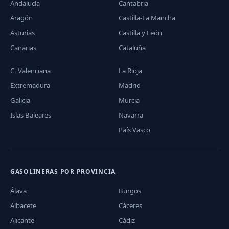
Andalucía
Cantabria
Aragón
Castilla-La Mancha
Asturias
Castilla y León
Canarias
Cataluña
C. Valenciana
La Rioja
Extremadura
Madrid
Galicia
Murcia
Islas Baleares
Navarra
País Vasco
GASOLINERAS POR PROVINCIA
Álava
Burgos
Albacete
Cáceres
Alicante
Cádiz