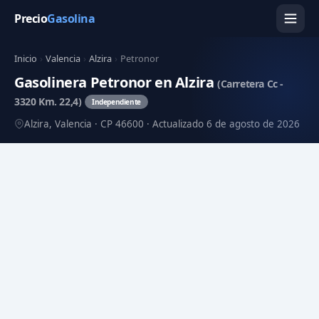
Precio
Gasolina
Inicio
›
Valencia
›
Alzira
›
Petronor
Gasolinera Petronor en Alzira
(Carretera Cc -
3320 Km. 22,4)
Independiente
Alzira, Valencia · CP 46600 · Actualizado 6 de agosto de 2026