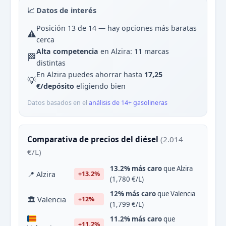
📈 Datos de interés
Posición 13 de 14 — hay opciones más baratas
⚠️
cerca
Alta competencia
en Alzira: 11 marcas
🏁
distintas
En Alzira puedes ahorrar hasta
17,25
💡
€/depósito
eligiendo bien
Datos basados en el
análisis de 14+ gasolineras
Comparativa de precios del diésel
(2.014
€/L)
13.2% más caro
que Alzira
📍 Alzira
+13.2%
(1,780 €/L)
12% más caro
que Valencia
🏛 Valencia
+12%
(1,799 €/L)
11.2% más caro
que
+11.2%