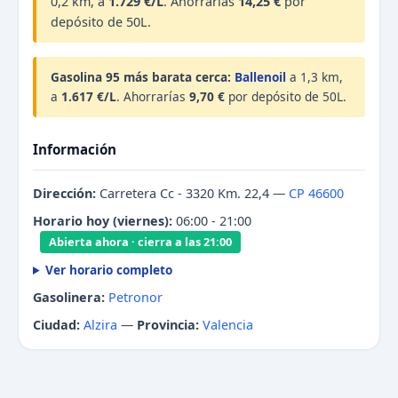
0,2 km, a
1.729 €/L
. Ahorrarías
14,25 €
por
depósito de 50L.
Gasolina 95 más barata cerca:
Ballenoil
a 1,3 km,
a
1.617 €/L
. Ahorrarías
9,70 €
por depósito de 50L.
Información
Dirección:
Carretera Cc - 3320 Km. 22,4 —
CP 46600
Horario hoy (viernes):
06:00 - 21:00
Abierta ahora · cierra a las 21:00
Ver horario completo
Gasolinera:
Petronor
Ciudad:
Alzira
—
Provincia:
Valencia