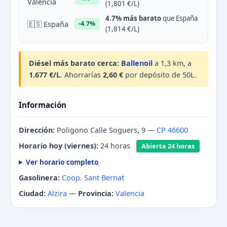
Valencia
(1,801 €/L)
4.7% más barato
que España
🇪🇸 España
-4.7%
(1,814 €/L)
Diésel más barato cerca:
Ballenoil
a 1,3 km, a
1.677 €/L
. Ahorrarías
2,60 €
por depósito de 50L.
Información
Dirección:
Poligono Calle Soguers, 9 —
CP 46600
Horario hoy (viernes):
24 horas
Abierta 24 horas
Ver horario completo
Gasolinera:
Coop. Sant Bernat
Ciudad:
Alzira
—
Provincia:
Valencia