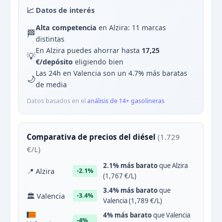
📈 Datos de interés
Alta competencia
en Alzira: 11 marcas
🏁
distintas
En Alzira puedes ahorrar hasta
17,25
💡
€/depósito
eligiendo bien
Las 24h en Valencia son un 4.7% más baratas
🌙
de media
Datos basados en el
análisis de 14+ gasolineras
Comparativa de precios del diésel
(1.729
€/L)
2.1% más barato
que Alzira
📍 Alzira
-2.1%
(1,767 €/L)
3.4% más barato
que
🏛 Valencia
-3.4%
Valencia (1,789 €/L)
4% más barato
que Valencia
-4%