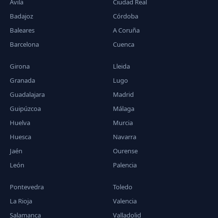
Ávila
Ciudad Real
Badajoz
Córdoba
Baleares
A Coruña
Barcelona
Cuenca
Girona
Lleida
Granada
Lugo
Guadalajara
Madrid
Guipúzcoa
Málaga
Huelva
Murcia
Huesca
Navarra
Jaén
Ourense
León
Palencia
Pontevedra
Toledo
La Rioja
Valencia
Salamanca
Valladolid