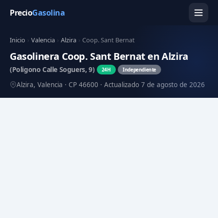
Precio
Gasolina
Inicio
›
Valencia
›
Alzira
›
Coop. Sant Bernat
Gasolinera Coop. Sant Bernat en Alzira
(Poligono Calle Soguers, 9)
24H
Independiente
Alzira, Valencia · CP 46600 · Actualizado 7 de agosto de 2026