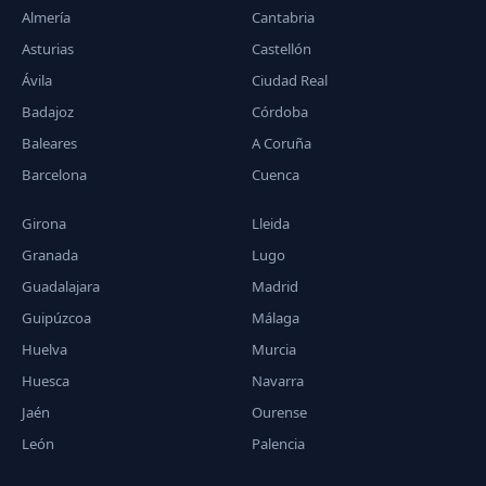
Almería
Cantabria
Asturias
Castellón
Ávila
Ciudad Real
Badajoz
Córdoba
Baleares
A Coruña
Barcelona
Cuenca
Girona
Lleida
Granada
Lugo
Guadalajara
Madrid
Guipúzcoa
Málaga
Huelva
Murcia
Huesca
Navarra
Jaén
Ourense
León
Palencia