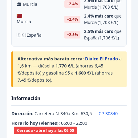
2.4% más caro
que
🏛 Murcia
+2.4%
Murcia (1,708 €/L)
2.4% más caro
que
+2.4%
Murcia
Murcia (1,708 €/L)
2.5% más caro
que
🇪🇸 España
+2.5%
España (1,706 €/L)
Alternativa más barata cerca:
Dialco El Prado
a
1,6 km — diésel a
1.770 €/L
(ahorras 6,45
€/depósito) y gasolina 95 a
1.600 €/L
(ahorras
7,45 €/depósito).
Información
Dirección:
Carretera N-340a Km. 630,5 —
CP 30840
Horario hoy (viernes):
06:00 - 22:00
Cerrada · abre hoy a las 06:00