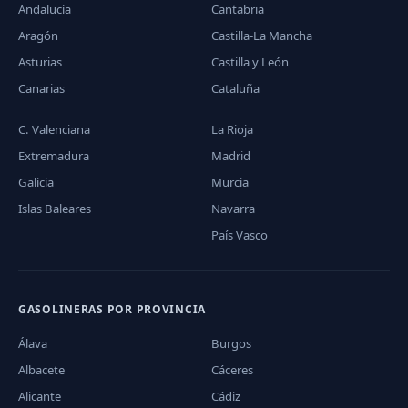
Andalucía
Cantabria
Aragón
Castilla-La Mancha
Asturias
Castilla y León
Canarias
Cataluña
C. Valenciana
La Rioja
Extremadura
Madrid
Galicia
Murcia
Islas Baleares
Navarra
País Vasco
GASOLINERAS POR PROVINCIA
Álava
Burgos
Albacete
Cáceres
Alicante
Cádiz