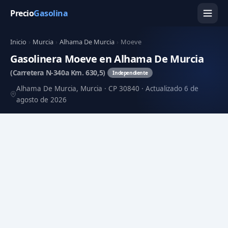
Precio
Gasolina
Inicio
›
Murcia
›
Alhama De Murcia
›
Moeve
Gasolinera Moeve en Alhama De Murcia
(Carretera N-340a Km. 630,5)
Independiente
Alhama De Murcia, Murcia · CP 30840 · Actualizado 6 de
agosto de 2026