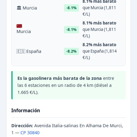
8.1% más barato
🏛 Murcia
que Murcia (1,811
-8.1%
€/L)
8.1% más barato
que Murcia (1,811
-8.1%
Murcia
€/L)
8.2% más barato
🇪🇸 España
que España (1,814
-8.2%
€/L)
Es la gasolinera más barata de la zona
entre
las 6 estaciones en un radio de 4 km (diésel a
1.665 €/L).
Información
Dirección:
Avenida Italia-salinas En Alhama De Murci,
1 —
CP 30840