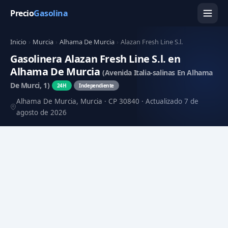
Precio
Gasolina
Inicio
›
Murcia
›
Alhama De Murcia
›
Alazan Fresh Line S.l.
Gasolinera Alazan Fresh Line S.l. en
Alhama De Murcia
(Avenida Italia-salinas En Alhama
De Murci, 1)
24H
Independiente
Alhama De Murcia, Murcia · CP 30840 · Actualizado 7 de
agosto de 2026