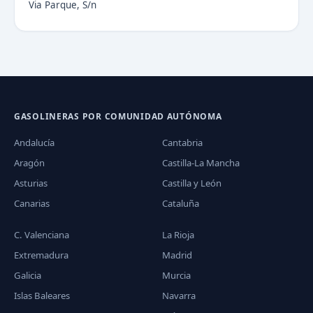
Via Parque, S/n
GASOLINERAS POR COMUNIDAD AUTÓNOMA
Andalucía
Cantabria
Aragón
Castilla-La Mancha
Asturias
Castilla y León
Canarias
Cataluña
C. Valenciana
La Rioja
Extremadura
Madrid
Galicia
Murcia
Islas Baleares
Navarra