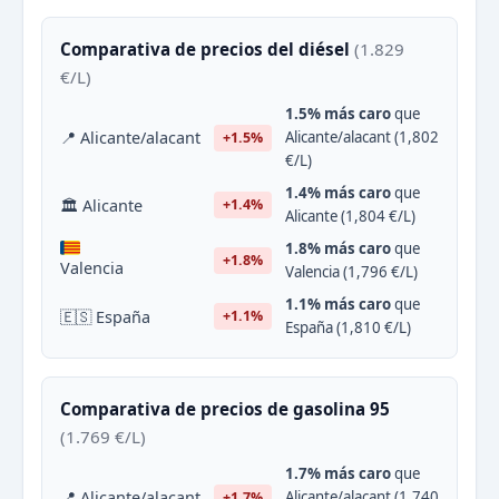
Comparativa de precios del diésel
(1.829
€/L)
1.5% más caro
que
📍 Alicante/alacant
Alicante/alacant (1,802
+1.5%
€/L)
1.4% más caro
que
🏛 Alicante
+1.4%
Alicante (1,804 €/L)
1.8% más caro
que
+1.8%
Valencia
Valencia (1,796 €/L)
1.1% más caro
que
🇪🇸 España
+1.1%
España (1,810 €/L)
Comparativa de precios de gasolina 95
(1.769 €/L)
1.7% más caro
que
📍 Alicante/alacant
Alicante/alacant (1,740
+1.7%