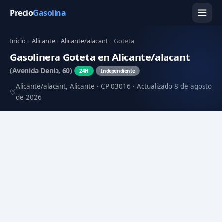
Precio
Gasolina
Inicio
›
Alicante
›
Alicante/alacant
›
Goteta
Gasolinera Goteta en Alicante/alacant
(Avenida Denia, 60)
24H
Independiente
Alicante/alacant, Alicante · CP 03016 · Actualizado 8 de agosto
de 2026