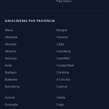
País Vasco
GASOLINERAS POR PROVINCIA
Álava
Burgos
Albacete
Cáceres
Alicante
Cádiz
Almería
Cantabria
Asturias
Castellón
Ávila
Ciudad Real
Badajoz
Córdoba
Baleares
A Coruña
Barcelona
Cuenca
Girona
Lleida
Granada
Lugo