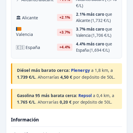
€/L)
2.1% más caro
que
🏛 Alicante
+2.1%
Alicante (1,732 €/L)
3.7% más caro
que
+3.7%
Valencia
Valencia (1,706 €/L)
4.4% más caro
que
🇪🇸 España
+4.4%
España (1,694 €/L)
Diésel más barato cerca:
Plenergy
a 1,8 km, a
1.739 €/L
. Ahorrarías
4,50 €
por depósito de 50L.
Gasolina 95 más barata cerca:
Repsol
a 0,4 km, a
1.765 €/L
. Ahorrarías
0,20 €
por depósito de 50L.
Información