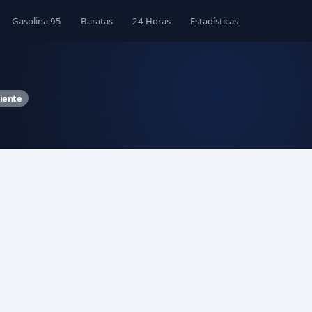
Gasolina 95
Baratas
24 Horas
Estadísticas
iente