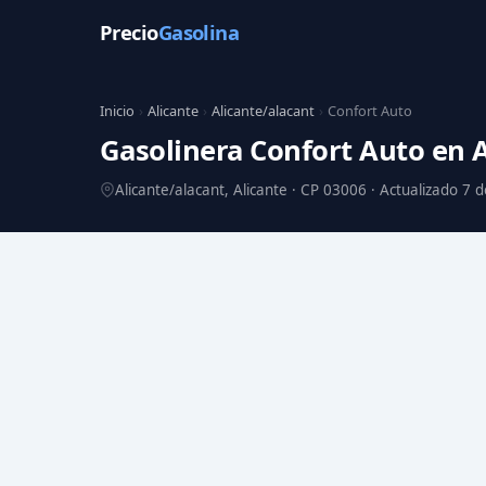
Precio
Gasolina
Inicio
›
Alicante
›
Alicante/alacant
›
Confort Auto
Gasolinera Confort Auto en 
Alicante/alacant, Alicante · CP 03006 · Actualizado 7