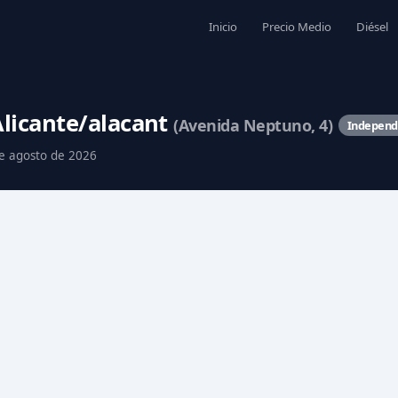
Inicio
Precio Medio
Diésel
Alicante/alacant
(Avenida Neptuno, 4)
Independ
 de agosto de 2026