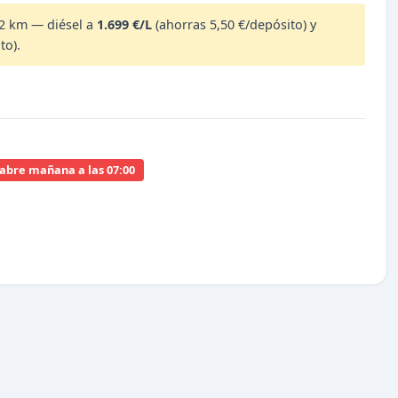
2 km — diésel a
1.699 €/L
(ahorras 5,50 €/depósito) y
to).
 abre mañana a las 07:00