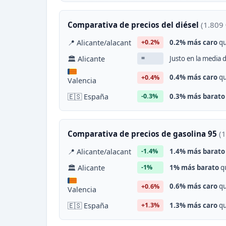
Comparativa de precios del diésel
(1.809 
📍 Alicante/alacant
0.2% más caro
qu
+0.2%
🏛 Alicante
Justo en la media d
=
0.4% más caro
qu
+0.4%
Valencia
🇪🇸 España
0.3% más barato
-0.3%
Comparativa de precios de gasolina 95
(1
📍 Alicante/alacant
1.4% más barato
-1.4%
🏛 Alicante
1% más barato
qu
-1%
0.6% más caro
qu
+0.6%
Valencia
🇪🇸 España
1.3% más caro
qu
+1.3%