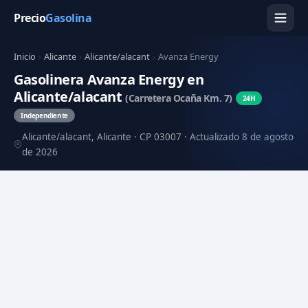
Precio
Gasolina
Inicio
›
Alicante
›
Alicante/alacant
›
Avanza Energy
Gasolinera Avanza Energy en
Alicante/alacant
(Carretera Ocaña Km. 7)
24H
Independiente
Alicante/alacant, Alicante · CP 03007 · Actualizado 8 de agosto
de 2026