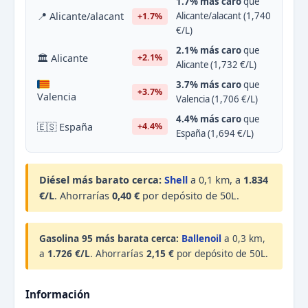
1.7% más caro
que
📍 Alicante/alacant
Alicante/alacant (1,740
+1.7%
€/L)
2.1% más caro
que
🏛 Alicante
+2.1%
Alicante (1,732 €/L)
3.7% más caro
que
+3.7%
Valencia
Valencia (1,706 €/L)
4.4% más caro
que
🇪🇸 España
+4.4%
España (1,694 €/L)
Diésel más barato cerca:
Shell
a 0,1 km, a
1.834
€/L
. Ahorrarías
0,40 €
por depósito de 50L.
Gasolina 95 más barata cerca:
Ballenoil
a 0,3 km,
a
1.726 €/L
. Ahorrarías
2,15 €
por depósito de 50L.
Información