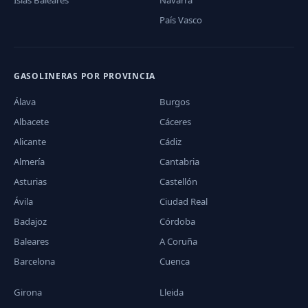
Islas Baleares
Navarra
País Vasco
GASOLINERAS POR PROVINCIA
Álava
Burgos
Albacete
Cáceres
Alicante
Cádiz
Almería
Cantabria
Asturias
Castellón
Ávila
Ciudad Real
Badajoz
Córdoba
Baleares
A Coruña
Barcelona
Cuenca
Girona
Lleida