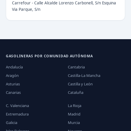
Carrefour - Calle Alcalde Lorenzo Carbonell, S/n Esquina
Via Parque, S/n
GASOLINERAS POR COMUNIDAD AUTÓNOMA
Andalucía
Cantabria
Aragón
Castilla-La Mancha
Asturias
Castilla y León
Canarias
Cataluña
C. Valenciana
La Rioja
Extremadura
Madrid
Galicia
Murcia