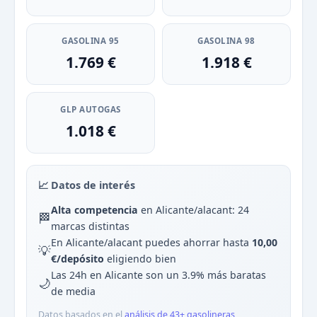
GASOLINA 95
GASOLINA 98
1.769 €
1.918 €
GLP AUTOGAS
1.018 €
📈 Datos de interés
Alta competencia
en Alicante/alacant: 24
🏁
marcas distintas
En Alicante/alacant puedes ahorrar hasta
10,00
💡
€/depósito
eligiendo bien
Las 24h en Alicante son un 3.9% más baratas
🌙
de media
Datos basados en el
análisis de 43+ gasolineras