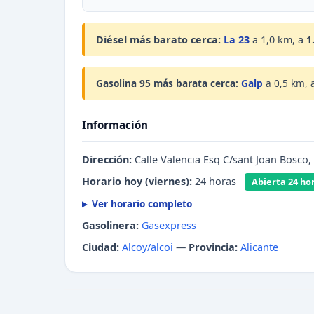
Diésel más barato cerca:
La 23
a 1,0 km, a
1
Gasolina 95 más barata cerca:
Galp
a 0,5 km, 
Información
Dirección:
Calle Valencia Esq C/sant Joan Bosco
Horario hoy (viernes):
24 horas
Abierta 24 ho
Ver horario completo
Gasolinera:
Gasexpress
Ciudad:
Alcoy/alcoi
—
Provincia:
Alicante