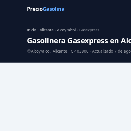
Precio
Gasolina
Inicio
›
Alicante
›
Alcoy/alcoi
›
Gasexpress
Gasolinera Gasexpress en Al
Alcoy/alcoi, Alicante · CP 03800 · Actualizado 7 de ag