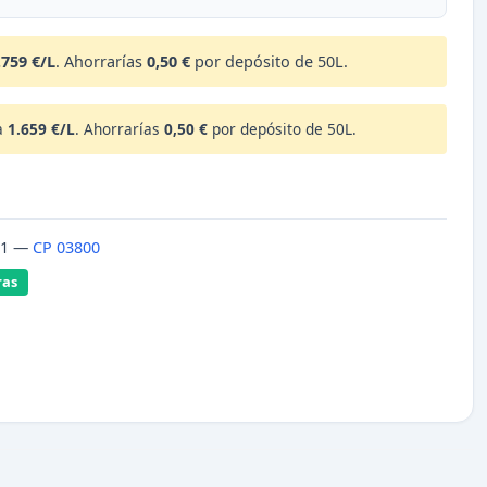
.759 €/L
. Ahorrarías
0,50 €
por depósito de 50L.
a
1.659 €/L
. Ahorrarías
0,50 €
por depósito de 50L.
, 1 —
CP 03800
ras