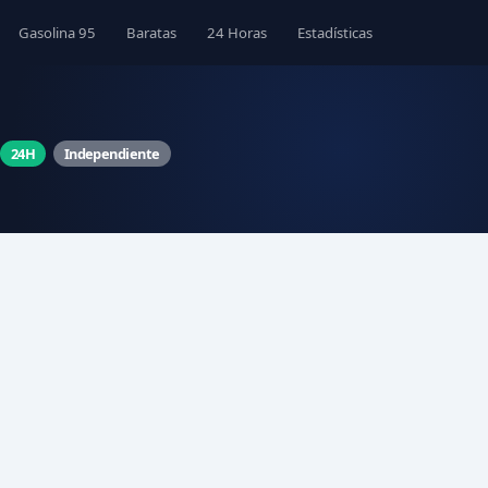
Gasolina 95
Baratas
24 Horas
Estadísticas
24H
Independiente