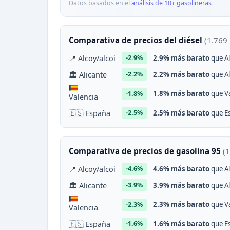
Datos basados en el
análisis de 10+ gasolineras
Comparativa de precios del diésel
(1.769 
📍 Alcoy/alcoi
2.9% más barato
que Al
-2.9%
🏛 Alicante
2.2% más barato
que Al
-2.2%
1.8% más barato
que Va
-1.8%
Valencia
🇪🇸 España
2.5% más barato
que Es
-2.5%
Comparativa de precios de gasolina 95
(1
📍 Alcoy/alcoi
4.6% más barato
que Al
-4.6%
🏛 Alicante
3.9% más barato
que Al
-3.9%
2.3% más barato
que Va
-2.3%
Valencia
🇪🇸 España
1.6% más barato
que Es
-1.6%